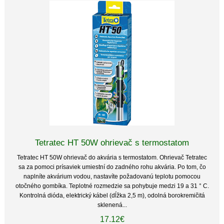
Tetratec HT 50W ohrievač s termostatom
Tetratec HT 50W ohrievač do akvária s termostatom. Ohrievač Tetratec
sa za pomoci prísaviek umiestní do zadného rohu akvária. Po tom, čo
naplníte akvárium vodou, nastavíte požadovanú teplotu pomocou
otočného gombíka. Teplotné rozmedzie sa pohybuje medzi 19 a 31 ° C.
Kontrolná dióda, elektrický kábel (dĺžka 2,5 m), odolná borokremičitá
sklenená...
17.12€