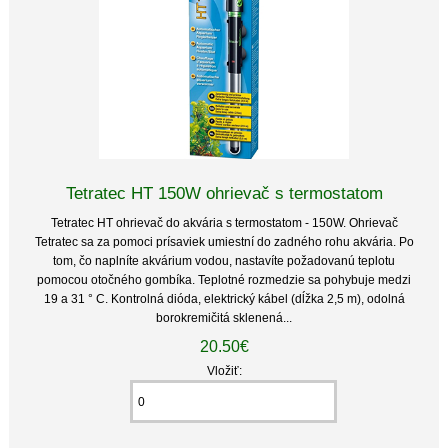
Tetratec HT 150W ohrievač s termostatom
Tetratec HT ohrievač do akvária s termostatom - 150W. Ohrievač
Tetratec sa za pomoci prísaviek umiestní do zadného rohu akvária. Po
tom, čo naplníte akvárium vodou, nastavíte požadovanú teplotu
pomocou otočného gombíka. Teplotné rozmedzie sa pohybuje medzi
19 a 31 ° C. Kontrolná dióda, elektrický kábel (dĺžka 2,5 m), odolná
borokremičitá sklenená...
20.50€
Vložiť: