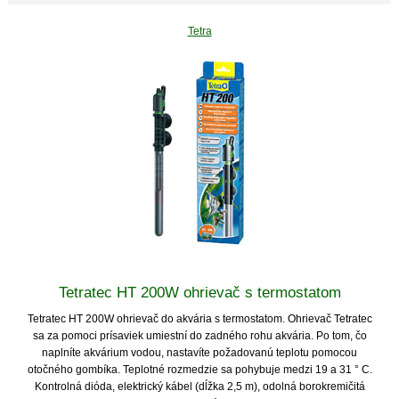
Tetra
Tetratec HT 200W ohrievač s termostatom
Tetratec HT 200W ohrievač do akvária s termostatom. Ohrievač Tetratec
sa za pomoci prísaviek umiestní do zadného rohu akvária. Po tom, čo
naplníte akvárium vodou, nastavíte požadovanú teplotu pomocou
otočného gombíka. Teplotné rozmedzie sa pohybuje medzi 19 a 31 ° C.
Kontrolná dióda, elektrický kábel (dĺžka 2,5 m), odolná borokremičitá