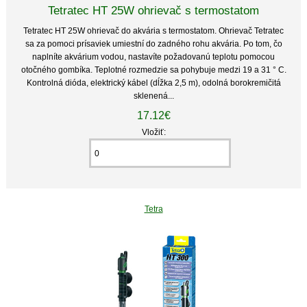
Tetratec HT 25W ohrievač s termostatom
Tetratec HT 25W ohrievač do akvária s termostatom. Ohrievač Tetratec
sa za pomoci prísaviek umiestní do zadného rohu akvária. Po tom, čo
naplníte akvárium vodou, nastavíte požadovanú teplotu pomocou
otočného gombíka. Teplotné rozmedzie sa pohybuje medzi 19 a 31 ° C.
Kontrolná dióda, elektrický kábel (dĺžka 2,5 m), odolná borokremičitá
sklenená...
17.12€
Vložiť:
Tetra