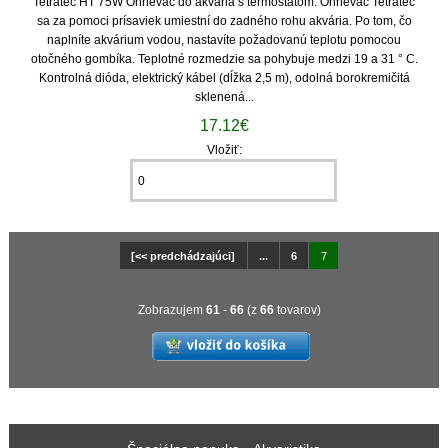
Tetratec HT 75W Ohrievač do akvária s termostatom. Ohrievač Tetratec
sa za pomoci prísaviek umiestní do zadného rohu akvária. Po tom, čo
naplníte akvárium vodou, nastavíte požadovanú teplotu pomocou
otočného gombíka. Teplotné rozmedzie sa pohybuje medzi 19 a 31 ° C.
Kontrolná dióda, elektrický kábel (dĺžka 2,5 m), odolná borokremičitá
sklenená...
17.12€
Vložiť:
[<< predchádzajúci]
...
6
7
Zobrazujem
61
-
66
(z
66
tovarov)