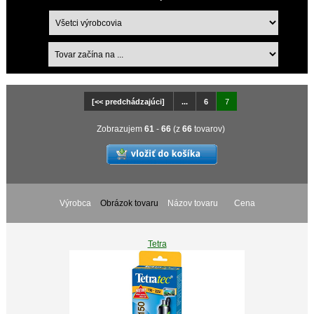
[<< predchádzajúci]
...
6
7
Zobrazujem
61
-
66
(z
66
tovarov)
Výrobca
Obrázok tovaru
Názov tovaru
Cena
Tetra