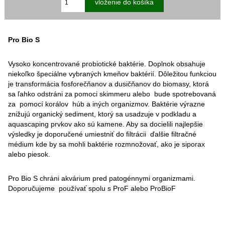
Pro Bio S
Vysoko koncentrované probiotické baktérie. Doplnok obsahuje
niekoľko špeciálne vybraných kmeňov baktérií. Dôležitou funkciou
je transformácia fosforečňanov a dusičňanov do biomasy, ktorá
sa ľahko odstráni za pomoci skimmeru alebo bude spotrebovaná
za pomocí korálov húb a iných organizmov. Baktérie výrazne
znižujú organický sediment, ktorý sa usadzuje v podkladu a
aquascaping prvkov ako sú kamene. Aby sa docielili najlepšie
výsledky je doporučené umiestniť do filtrácii ďalšie filtračné
médium kde by sa mohli baktérie rozmnožovať, ako je siporax
alebo piesok.
Pro Bio S chráni akvárium pred patogénnymi organizmami.
Doporučujeme používať spolu s ProF alebo ProBioF