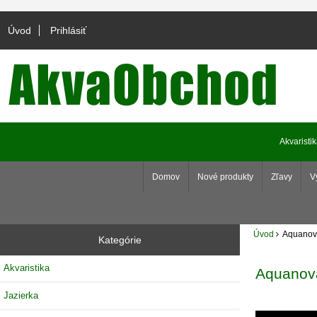
Úvod
Prihlásiť
Akvaristi
Domov
Nové produkty
Zľavy
V
Úvod
Aquanov
Kategórie
Akvaristika
Aquanov
Jazierka