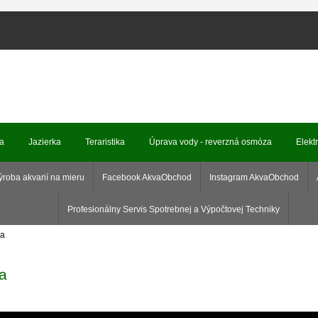
ka
Jazierka
Teraristika
Úprava vody - reverzná osmóza
Elekt
ýroba akvarií na mieru
Facebook AkvaObchod
Instagram AkvaObchod
Profesionálny Servis Spotrebnej a Výpočtovej Techniky
a
a