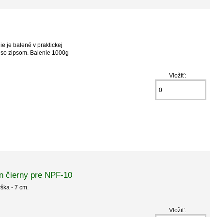
ie je balené v praktickej
 so zipsom. Balenie 1000g
Vložiť:
n čierny pre NPF-10
ýška - 7 cm.
Vložiť: