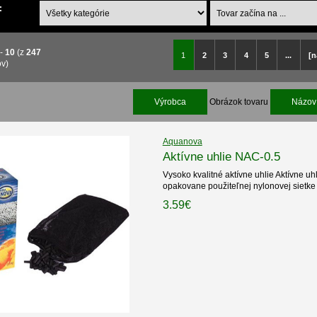
:
-
10
(z
247
1
2
3
4
5
...
[n
ov)
Výrobca
Obrázok tovaru
Názov 
Aquanova
Aktívne uhlie NAC-0.5
Vysoko kvalitné aktívne uhlie Aktívne uhl
opakovane použiteľnej nylonovej sietke
3.59€