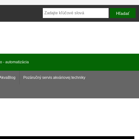
ro - automatizácia
AkvaBlog
Pozáručný servis akváriovej techniky