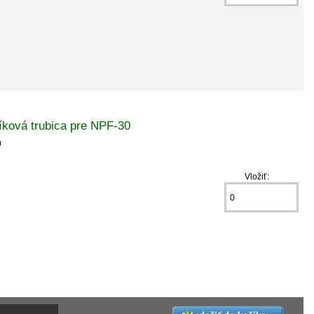
ová trubica pre NPF-30
0
Vložiť: