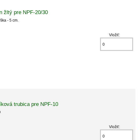
 žltý pre NPF-20/30
ýška - 5 cm.
Vložiť:
ová trubica pre NPF-10
0
Vložiť: