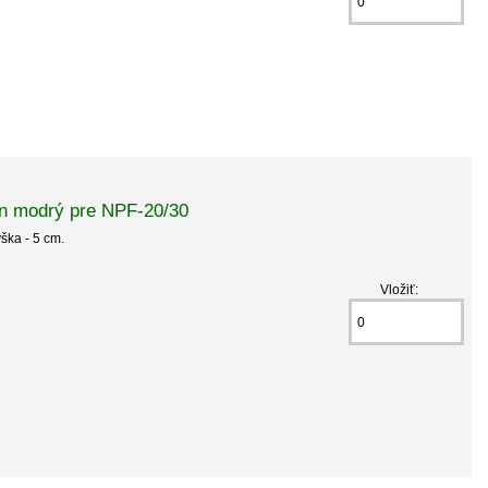
n modrý pre NPF-20/30
ýška - 5 cm.
Vložiť: