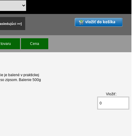
asledujúci >>]
tovaru
Cena
ie je balené v praktickej
 so zipsom. Balenie 500g
Vložiť: