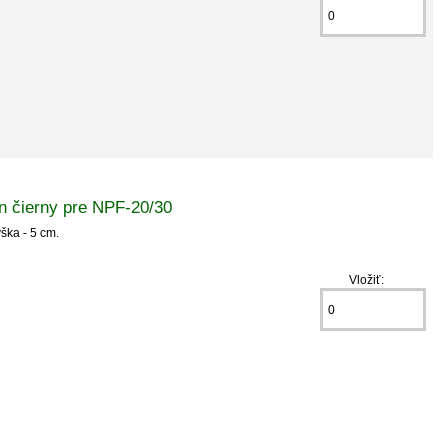
n čierny pre NPF-20/30
ýška - 5 cm.
Vložiť: