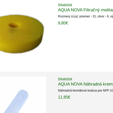
Aquanova
AQUA NOVA Filtračný molitan
Rozmery (cca): priemer - 31, otvor - 6, v
9.80€
Aquanova
AQUA NOVA Náhradná kremík
Náhradná kremíková trubica pre NPF-1
11.85€