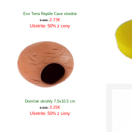
Exo Terra Reptile Cave stredná
2.73€
5.46€
Ušetríte: 50% z ceny
Domček okrúhly 7,5x10,5 cm
3.25€
6.50€
Ušetríte: 50% z ceny