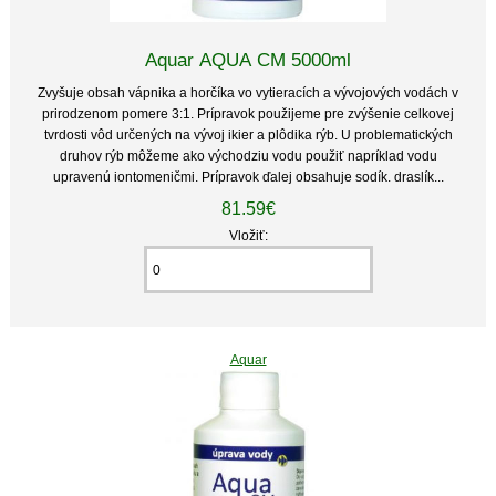
Aquar AQUA CM 5000ml
Zvyšuje obsah vápnika a horčíka vo vytieracích a vývojových vodách v
prirodzenom pomere 3:1. Prípravok použijeme pre zvýšenie celkovej
tvrdosti vôd určených na vývoj ikier a plôdika rýb. U problematických
druhov rýb môžeme ako východziu vodu použiť napríklad vodu
upravenú iontomeničmi. Prípravok ďalej obsahuje sodík. draslík...
81.59€
Vložiť:
Aquar