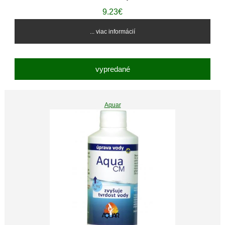
9.23€
... viac informácií
vypredané
Aquar