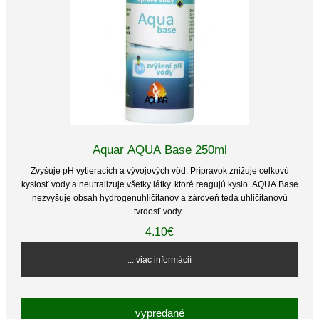
Aquar AQUA Base 250ml
Zvyšuje pH vytieracích a vývojových vôd. Prípravok znižuje celkovú
kyslosť vody a neutralizuje všetky látky. ktoré reagujú kyslo. AQUA Base
nezvyšuje obsah hydrogenuhličitanov a zároveň teda uhličitanovú
tvrdosť vody
4.10€
... viac informácií
vypredané