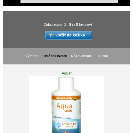
Zobrazujem
1
-
8
(z
8
tovarov)
Výrobca
Obrázok tovaru
Názov tovaru
Cena
Aquar