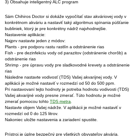
3) Obsahuje inteligentný ALC program
Sám Chihiros Doctor si dokáže vypočítať stav akváriovej vody v
konkrétnom akváriu a nastaviť taký algoritmus spínania púšťanie
bubliniek, ktorý je pre konkrétny nádrž najvhodnejšie.
Nastavenie aplikácie:
Najprv nastavte jeden z módov:
Plants - pre podporu rastu rastlín a odstránenie rias
Fish - pre dezinfekciu vody od parazitov (odstránenie chorôb) a
odstránenie rias
Shrimp - pre úpravu vody pre sladkovodné krevety a odstránenie
rias
Následne nastavte vodivosť (TDS) Vašej akvarijnej vody. V
aplikácii je možné nastaviť v rozmedzí od 50 do 500 ppm.
Pri nastavovaní tejto hodnoty je potreba hodnotu vodivosti (TDS)
Vašej akvarijné vody presne zmerať. Túto hodnotu je možné
zmerať pomocou tohto
TDS metra
.
Nastavte objem Vašej nádrže. V aplikácii je možné nastaviť v
rozmedzí od 0 do 125 litrov.
Nakoniec uložte nastavenia a zariadení spustite.
Prístroj je úplne bezpečný pre všetkých obyvateľov akvária.