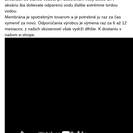
akváriu iba dolievate odparenú vodu ďalšie extrémne tvrdou
vodou.
Membrána je spotrebným tovarom a je potrebné ju raz za čas
vymeniť za novú. Odporúčania výrobcu je výmena raz za 6 až 12
mesiacov, z našich skúseností však vydrží dlhšie. K dostaniu v
našom e-shope.