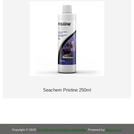
Seachem Pristine 250ml
Copyright © 2026
AkvaObchod internetova akvaristika
. Powered by
Discus s.r.o.