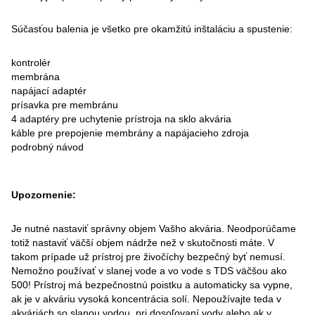
Súčasťou balenia je všetko pre okamžitú inštaláciu a spustenie:
kontrolér
membrána
napájací adaptér
prísavka pre membránu
4 adaptéry pre uchytenie prístroja na sklo akvária
káble pre prepojenie membrány a napájacieho zdroja
podrobný návod
Upozornenie:
Je nutné nastaviť správny objem Vašho akvária. Neodporúčame
totiž nastaviť väčší objem nádrže než v skutočnosti máte. V
takom prípade už prístroj pre živočíchy bezpečný byť nemusí.
Nemožno používať v slanej vode a vo vode s TDS väčšou ako
500! Prístroj má bezpečnostnú poistku a automaticky sa vypne,
ak je v akváriu vysoká koncentrácia solí. Nepoužívajte teda v
akváriách so slanou vodou, pri dosoľovaní vody alebo ak v