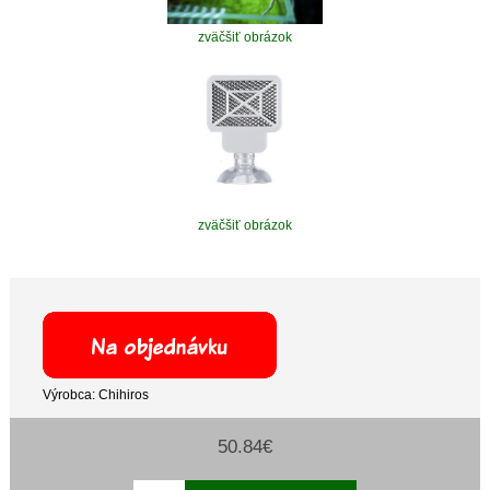
zväčšiť obrázok
zväčšiť obrázok
Výrobca: Chihiros
50.84€