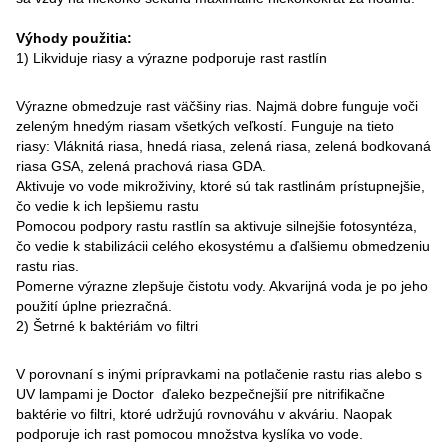
Výhody použitia:
1) Likviduje riasy a výrazne podporuje rast rastlín
Výrazne obmedzuje rast väčšiny rias. Najmä dobre funguje voči
zeleným hnedým riasam všetkých veľkostí. Funguje na tieto
riasy: Vláknitá riasa, hnedá riasa, zelená riasa, zelená bodkovaná
riasa GSA, zelená prachová riasa GDA.
Aktivuje vo vode mikroživiny, ktoré sú tak rastlinám prístupnejšie,
čo vedie k ich lepšiemu rastu
Pomocou podpory rastu rastlín sa aktivuje silnejšie fotosyntéza,
čo vedie k stabilizácii celého ekosystému a ďalšiemu obmedzeniu
rastu rias.
Pomerne výrazne zlepšuje čistotu vody. Akvarijná voda je po jeho
použití úplne priezračná.
2) Šetrné k baktériám vo filtri
V porovnaní s inými prípravkami na potlačenie rastu rias alebo s
UV lampami je Doctor ďaleko bezpečnejšií pre nitrifikačne
baktérie vo filtri, ktoré udržujú rovnováhu v akváriu. Naopak
podporuje ich rast pomocou množstva kyslíka vo vode.