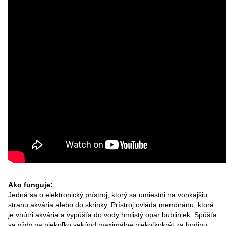
Ako funguje:
Jedná sa o elektronický prístroj, ktorý sa umiestni na vonkajšiu
stranu akvária alebo do skrinky. Prístroj ovláda membránu, ktorá
je vnútri akvária a vypúšťa do vody hmlistý opar bubliniek. Spúšťa
sa vždy na niekoľko sekúnd maximálne niekoľkokrát za hodinu.