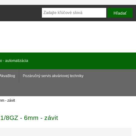
ro - automatizácia
AkvaBlog
Pozáručný servis akváriovej techniky
m - závit
 1/8GZ - 6mm - závit