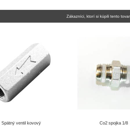
Zákazníci, ktorí si kúpili tento tovar
Spätný ventil kovový
Co2 spojka 1/8