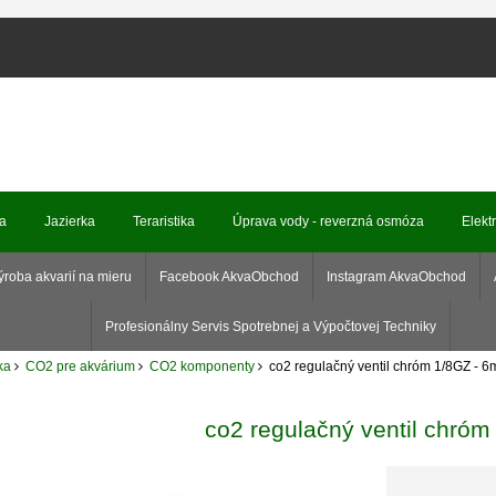
ka
Jazierka
Teraristika
Úprava vody - reverzná osmóza
Elekt
ýroba akvarií na mieru
Facebook AkvaObchod
Instagram AkvaObchod
Profesionálny Servis Spotrebnej a Výpočtovej Techniky
ka
CO2 pre akvárium
CO2 komponenty
co2 regulačný ventil chróm 1/8GZ - 6m
co2 regulačný ventil chróm