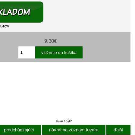
oGrow
9.30€
Tovar 15/42
predchádzajúci
návrat na zoznam tovaru
ďalší