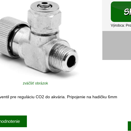
Výrobca: Pr
zväčšiť obrázok
ventil
pre
reguláciu
CO2
do
akvária
.
Pripojenie na hadičku 6mm
hodnotenie