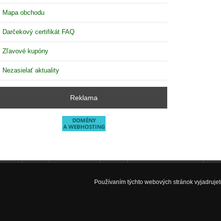
Mapa obchodu
Darčekový certifikát FAQ
Zľavové kupóny
Nezasielať aktuality
Reklama
Úvod
Nové produkty
Zľavy
Výroba akvarií na mieru
Fac
Používaním týchto webových stránok vyjadrujete