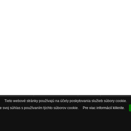
Tieto webové stránky používajú na účely poskytovania služieb súbory cookie.
ebook AkvaObchod
Instagram AkvaObchod
AkvaBlog
Pozáručný servis
 svoj súhlas s používaním týchto súborov cookie.
Pre viac informácií kliknite.
Odstúpenie od zmluvy
Copyright © 2026
AkvaObchod internetova akvaristika
. Powered by
Discus s.r.o.