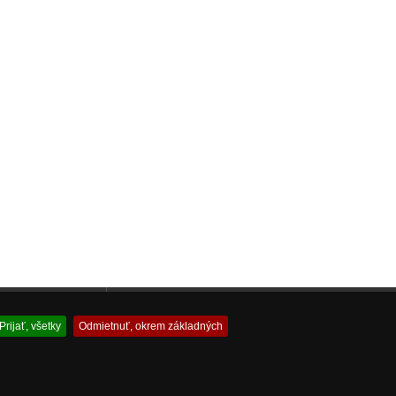
 akváriovej techniky
Profesionálny Servis Spotrebnej a Výpočtovej Techniky
Prijať, všetky
Odmietnuť, okrem základných