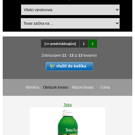
[<< predchádzajúci]
1
2
Zobrazujem
11
-
13
(z
13
tovarov)
Výrobca
Obrázok tovaru
Názov tovaru
Cena
Tetra