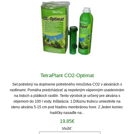
TetraPlant CO2-Optimat
Set potrebný na doplnenie potrebného množstva CO2 v akváriách s
rastlinami. Pomáha predchádzať aj nepekným vápenným usadeninám
na listoch a plátkoch rastlín. Tento výrobok je určený pre akvária s
objemom do 100 l vody. Inštalácia: 1.Difúznu trubicu umiestnite na
stenu akvária 5-15 cm pod hladinu membránou hore. 2.Jeden koniec
hadičky nasaďte na...
19.85€
Vložiť: