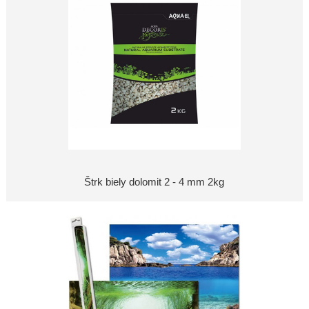
Štrk biely dolomit 2 - 4 mm 2kg