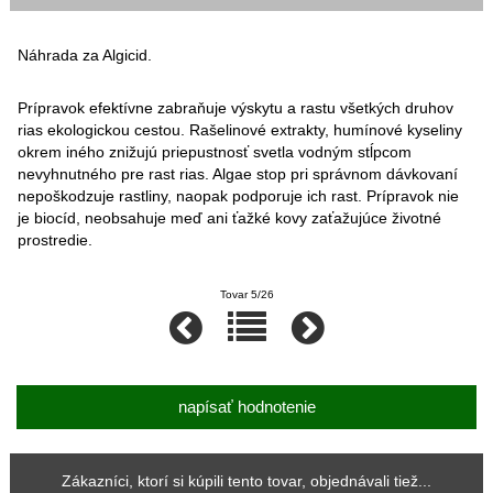
Náhrada za Algicid.
Prípravok efektívne zabraňuje výskytu a rastu všetkých druhov
rias ekologickou cestou. Rašelinové extrakty, humínové kyseliny
okrem iného znižujú priepustnosť svetla vodným stĺpcom
nevyhnutného pre rast rias. Algae stop pri správnom dávkovaní
nepoškodzuje rastliny, naopak podporuje ich rast. Prípravok nie
je biocíd, neobsahuje meď ani ťažké kovy zaťažujúce životné
prostredie.
Tovar 5/26
napísať hodnotenie
Zákazníci, ktorí si kúpili tento tovar, objednávali tiež...