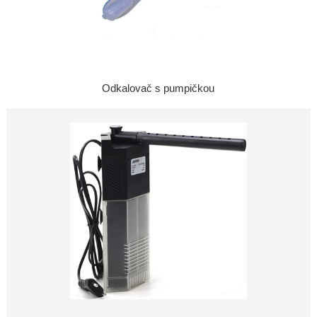
Odkalovač s pumpičkou