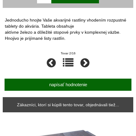
Jednoducho hnojte Vaše akvarijné rastliny vhodením rozpustné
tablety do akvária. Tableta obsahuje
aktívne železo a dôležité stopové prvky v komplexnej väzbe.
Hnojivo je prijímané listy rastlín.
Tovar 2/16
napísať hodnotenie
Zákazníci, ktorí si kúpili tento tovar, objednávali tiež...