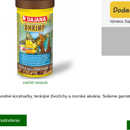
Výrobca: Da
zväčšiť obrázok
vodné korytnačky, terárijné živočíchy a morské akvária. Sušenie garnát
hodnotenie