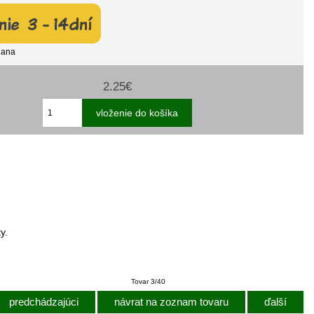
jana
2.25€
y.
Tovar 3/40
predchádzajúci
návrat na zoznam tovaru
ďalší