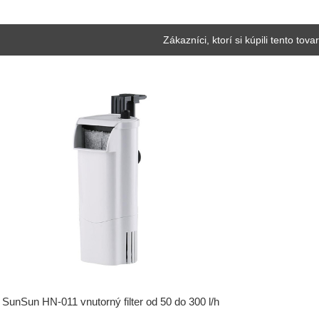
Zákazníci, ktorí si kúpili tento tovar
SunSun HN-011 vnutorný filter od 50 do 300 l/h