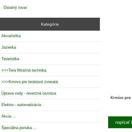
Ostatný tovar
Kategórie
Akvaristika
Jazierka
Teraristika
>>>Tera filtračná technika
>>>Krmivo pre teráriové zvieratá
Úprava vody - reverzná osmóza
Krmivo pre 
Elektro - automatizácia
Akcie ...
napísať 
Špeciálna ponuka ...