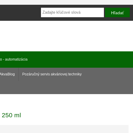
ro - automatizácia
AkvaBlog
Pozáručný servis akváriovej techniky
 250 ml