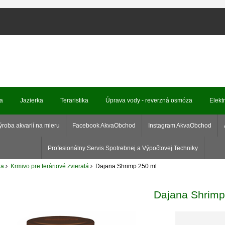
ka
Jazierka
Teraristika
Úprava vody - reverzná osmóza
Elekt
ýroba akvarií na mieru
Facebook AkvaObchod
Instagram AkvaObchod
Profesionálny Servis Spotrebnej a Výpočtovej Techniky
ka
Krmivo pre teráriové zvieratá
Dajana Shrimp 250 ml
Dajana Shrimp