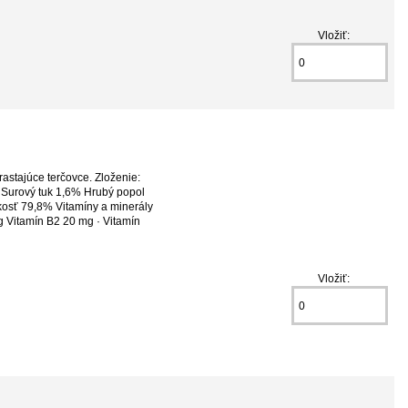
Vložiť:
stajúce terčovce. Zloženie:
y Surový tuk 1,6% Hrubý popol
kosť 79,8% Vitamíny a minerály
g Vitamín B2 20 mg · Vitamín
Vložiť: