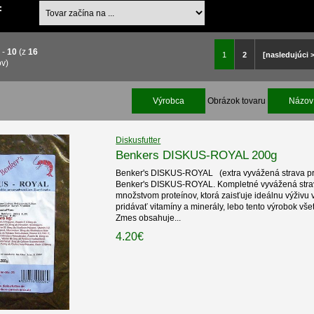
:
1
-
10
(z
16
1
2
[nasledujúci 
ov)
Výrobca
Obrázok tovaru
Názov 
Diskusfutter
Benkers DISKUS-ROYAL 200g
Benker's DISKUS-ROYAL (extra vyvážená strava pr
Benker's DISKUS-ROYAL. Kompletné vyvážená strav
množstvom proteínov, ktorá zaisťuje ideálnu výživu 
pridávať vitamíny a minerály, lebo tento výrobok vš
Zmes obsahuje...
4.20€