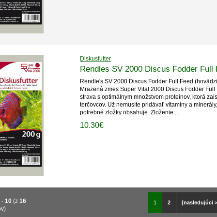
Diskusfutter
Rendles SV 2000 Discus Fodder Full
Rendle's SV 2000 Discus Fodder Full Feed (hovädzi
Mrazená zmes Super Vital 2000 Discus Fodder Full
strava s optimálnym množstvom proteinov, ktorá zais
terčovcov. Už nemusíte pridávať vitamíny a minerály,
potrebné zložky obsahuje. Zloženie:...
10.30€
1
-
10
(z
16
1
2
[nasledujúci 
ov)