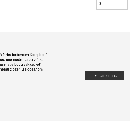
rá farba terčovcov) Kompletné
umocňuje modrú farbu vďaka
Vaše ryby budú vykazovať
ženému zloženiu s obsahom
... viac informácií