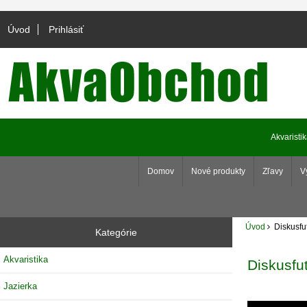
Úvod
Prihlásiť
Akvaristi
Domov
Nové produkty
Zľavy
V
Úvod
Diskusfut
Kategórie
Akvaristika
Diskusfut
Jazierka