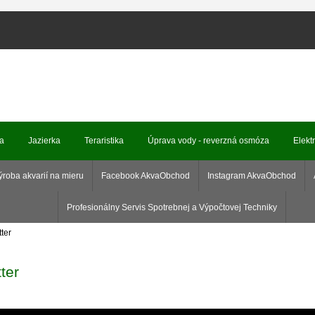
ka
Jazierka
Teraristika
Úprava vody - reverzná osmóza
Elekt
ýroba akvarií na mieru
Facebook AkvaObchod
Instagram AkvaObchod
Profesionálny Servis Spotrebnej a Výpočtovej Techniky
ter
ter