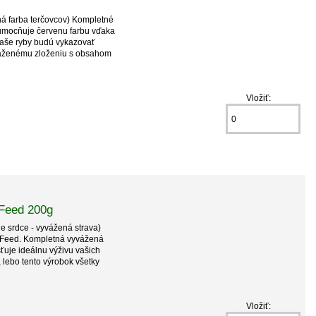
ená farba terčovcov) Kompletné
 umocňuje červenu farbu vďaka
Vaše ryby budú vykazovať
yváženému zloženiu s obsahom
Vložiť:
 Feed 200g
e srdce - vyvážená strava)
 Feed. Kompletná vyvážená
ťuje ideálnu výživu vašich
 lebo tento výrobok všetky
Vložiť: