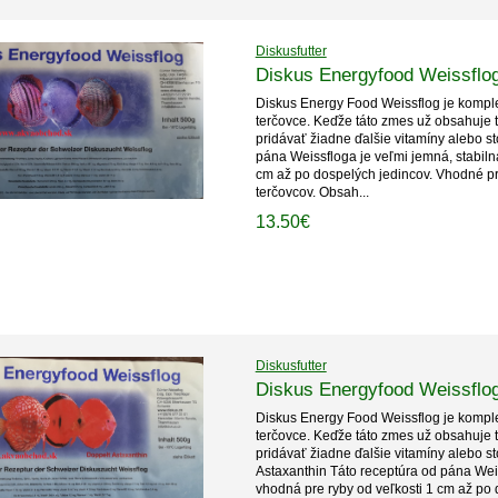
Diskusfutter
Diskus Energyfood Weissflo
Diskus Energy Food Weissflog je kompl
terčovce. Keďže táto zmes už obsahuje ti
pridávať žiadne ďalšie vitamíny alebo sto
pána Weissfloga je veľmi jemná, stabiln
cm až po dospelých jedincov. Vhodné pre
terčovcov. Obsah...
13.50€
Diskusfutter
Diskus Energyfood Weissflog
Diskus Energy Food Weissflog je kompl
terčovce. Keďže táto zmes už obsahuje ti
pridávať žiadne ďalšie vitamíny alebo s
Astaxanthin Táto receptúra ​​od pána Wei
vhodná pre ryby od veľkosti 1 cm až po 