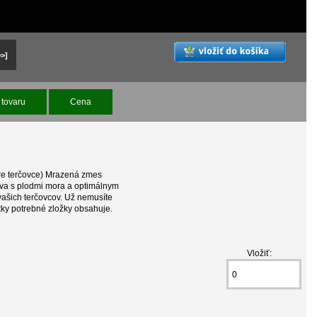
>>]
tovaru
Cena
e terčovce) Mrazená zmes
a s plodmi mora a optimálnym
vašich terčovcov. Už nemusíte
etky potrebné zložky obsahuje.
Vložiť: