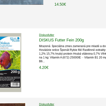
14.50€
Diskusfutter
DISKUS Futter Fein 200g
Mrazená špeciálna zmes zameraná pre mladé a dora
Hovädzie srdce Špenát Rybie filé Rastlinné extrakt
1,2% 15,7% hrubý protein Hrubá vláknina 0,7% Vlh
na 1 kg: Vitamín A (672) 25000IE ·· Vitamín B1 20 m
B6...
4.20€
Diskusfutter