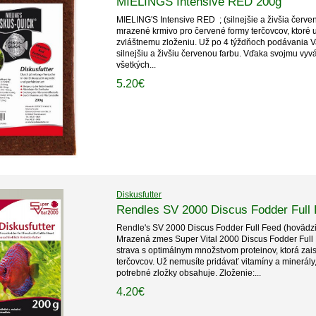
MIELINGS Intensive RED 200g
MIELING'S Intensive RED ; (silnejšie a živšia červ
mrazené krmivo pro červené formy terčovcov, ktoré
zvláštnemu zloženiu. Už po 4 týždňoch podávania 
silnejšiu a živšiu červenou farbu. Vďaka svojmu v
všetkých...
5.20€
Diskusfutter
Rendles SV 2000 Discus Fodder Full
Rendle's SV 2000 Discus Fodder Full Feed (hovädzi
Mrazená zmes Super Vital 2000 Discus Fodder Full
strava s optimálnym množstvom proteinov, ktorá zais
terčovcov. Už nemusíte pridávať vitamíny a minerály,
potrebné zložky obsahuje. Zloženie:...
4.20€