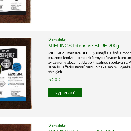
Diskusfutter
MIELINGS Intensive BLUE 200g
MIELING'S Intensive BLUE ; (silnejšia a živšia mod
mrazené krmivo pre modré formy terčovcov, ktoré 
zvláštnemu zloženiu. Už po 4 týždňoch podávania 
silnejšiu a živšiu modrú farbu. Vďaka svojmu vyvá
všetkých...
5.20€
vypredané
Diskusfutter