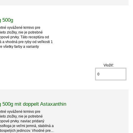
g 500g
etné vyvážené krmivo pre
eto zložky, nie je potrebné
pové prvky. Táto receptúra ​​od
á a vhodná pre ryby od veľkosti 1
 všetky farby a varianty
Vložiť:
 500g mit doppelt Astaxanthin
etné vyvážené krmivo pre
eto zložky, nie je potrebné
topové prvky. naviac pridaný
ssfloga je veľmi jemná, stabilná a
dospelých jedincov. Vhodné pre...