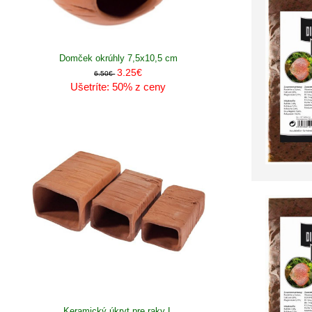
Domček okrúhly 7,5x10,5 cm
3.25€
6.50€
Ušetríte: 50% z ceny
Keramický úkryt pre raky L