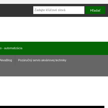
ro - automatizácia
AkvaBlog
Pozáručný servis akváriovej techniky