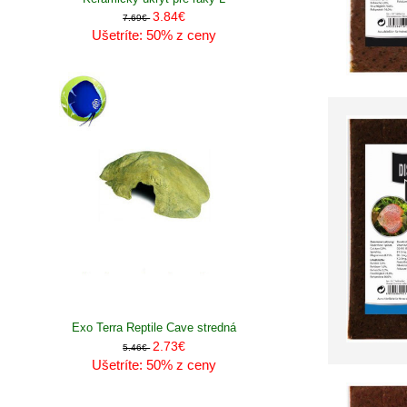
3.84€
7.69€
Ušetríte: 50% z ceny
Exo Terra Reptile Cave stredná
2.73€
5.46€
Ušetríte: 50% z ceny