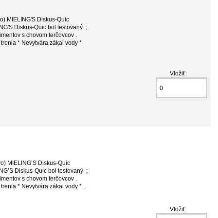
vo) MIELING'S Diskus-Quic
NG'S Diskus-Quic bol testovaný ;
imentov s chovom terčovcov .
 trenia * Nevytvára zákal vody *
Vložiť:
vo) MIELING’S Diskus-Quic
NG’S Diskus-Quic bol testovaný ;
imentov s chovom terčovcov .
trenia * Nevytvára zákal vody *...
Vložiť: