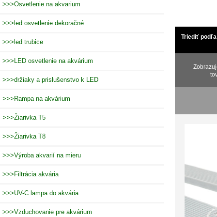
>>>Osvetlenie na akvarium
>>>led osvetlenie dekoračné
Triediť podľa
>>>led trubice
>>>LED osvetlenie na akvárium
Zobrazu
to
>>>držiaky a prislušenstvo k LED
>>>Rampa na akvárium
>>>Žiarivka T5
>>>Žiarivka T8
>>>Výroba akvarií na mieru
>>>Filtrácia akvária
>>>UV-C lampa do akvária
>>>Vzduchovanie pre akvárium