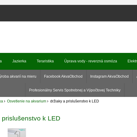
ka
Jazierka
Teraristika
Úprava vody - reverzná osmóza
Elekt
ýroba akvarií na mieru
Facebook AkvaObchod
Instagram AkvaObchod
Profesionálny Servis Spotrebnej a Výpočtovej Techniky
ka
Osvetlenie na akvarium
držiaky a prislušenstvo k LED
a prislušenstvo k LED