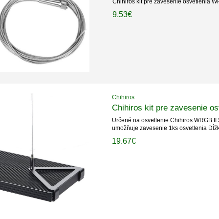
Chihiros kit pre zavesenie osvetlenia W
9.53€
Chihiros
Chihiros kit pre zavesenie 
Určené na osvetlenie Chihiros WRGB II 
umožňuje zavesenie 1ks osvetlenia Dĺžk
19.67€