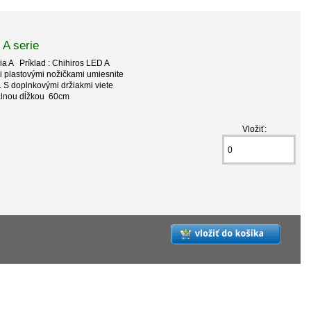
 A serie
a A Príklad : Chihiros LED A
plastovými nožičkami umiesnite
. S doplnkovými držiakmi viete
álnou dĺžkou 60cm
Vložiť: