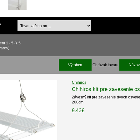
:
jem
1
-
5
(z
5
varov)
Výrobca
Obrázok tovaru
Názov 
Chihiros
Chihiros kit pre zavesenie os
Závesný kit pre zavesenie dvoch osvetle
200cm
9.43€