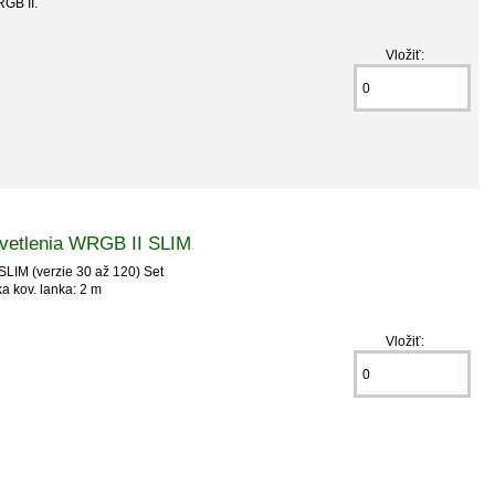
RGB II.
Vložiť:
osvetlenia WRGB II SLIM
SLIM (verzie 30 až 120) Set
a kov. lanka: 2 m
Vložiť: