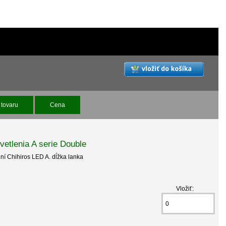
tovaru
Cena
vetlenia A serie Double
ní Chihiros LED A. dĺžka lanka
Vložiť: