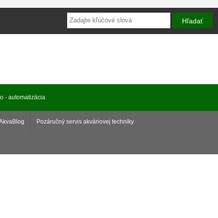
ro - automatizácia
AkvaBlog
Pozáručný servis akváriovej techniky