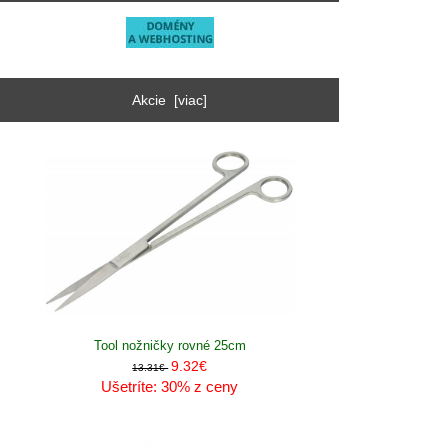
Akcie [viac]
Tool nožničky rovné 25cm
9.32€
13.31€
Ušetríte: 30% z ceny