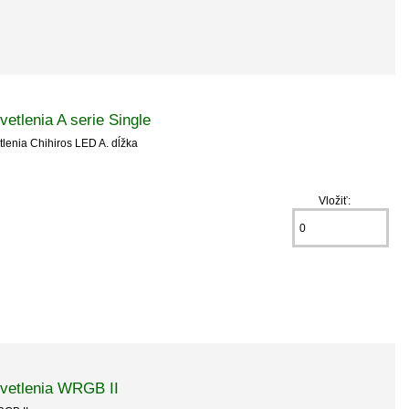
vetlenia A serie Single
lenia Chihiros LED A. dĺžka
Vložiť:
svetlenia WRGB II