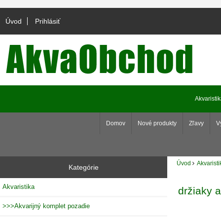
Úvod
Prihlásiť
Akvaristi
Domov
Nové produkty
Zľavy
V
Úvod
Akvaristi
Kategórie
Akvaristika
držiaky 
>>>Akvarijný komplet pozadie