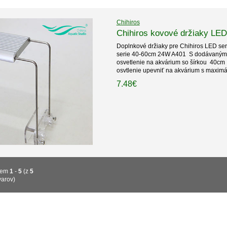
Chihiros
Chihiros kovové držiaky LED
Doplnkové držiaky pre Chihiros LED seri
serie 40-60cm 24W A401 S dodávanými 
osvetlenie na akvárium so šírkou 40cm 
osvtlenie upevniť na akvárium s maxim
7.48€
jem
1
-
5
(z
5
varov)