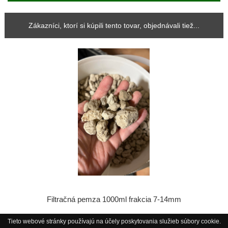
Zákazníci, ktorí si kúpili tento tovar, objednávali tiež...
Filtračná pemza 1000ml frakcia 7-14mm
Tieto webové stránky používajú na účely poskytovania služieb súbory cookie.