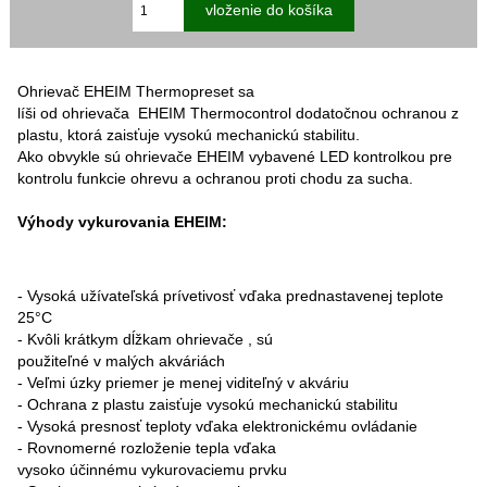
Ohrievač EHEIM Thermopreset sa
líši od ohrievača EHEIM Thermocontrol dodatočnou ochranou z
plastu, ktorá zaisťuje vysokú mechanickú stabilitu.
Ako obvykle sú ohrievače EHEIM vybavené LED kontrolkou pre
kontrolu funkcie ohrevu a ochranou proti chodu za sucha.
Výhody vykurovania EHEIM:
- Vysoká užívateľská prívetivosť vďaka prednastavenej teplote
25°C
- Kvôli krátkym dĺžkam ohrievače , sú
použiteľné v malých akváriách
- Veľmi úzky priemer je menej viditeľný v akváriu
- Ochrana z plastu zaisťuje vysokú mechanickú stabilitu
- Vysoká presnosť teploty vďaka elektronickému ovládanie
- Rovnomerné rozloženie tepla vďaka
vysoko účinnému vykurovaciemu prvku