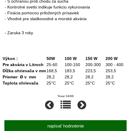
- S ochranou proti chodu za sucha
- Kontrolné svetlo indikuje funkciu vykurovania
- Fixácia pomocou priložených prísaviek
- Vhodné pre sladkovodné a morské akvária
- Zaruka 3 roky
Výkon :
50W
100 W
150 W
200 W
Pre akvária v Litroch
25-60
100-150
200-300
300 - 400
Dĺžka ohrievača v mm
168,5
183,5
223,5
253,5
Priemer Ø v mm
28,2
28,2
28,2
28,2
Teplota ohrievača
25°C
25°C
25°C
25°C
Tovar 34/66
napísať hodnotenie