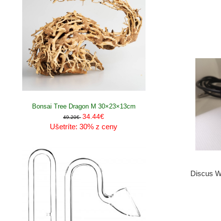
Bonsai Tree Dragon M 30×23×13cm
34.44€
49.20€
Ušetríte: 30% z ceny
Discus Wi