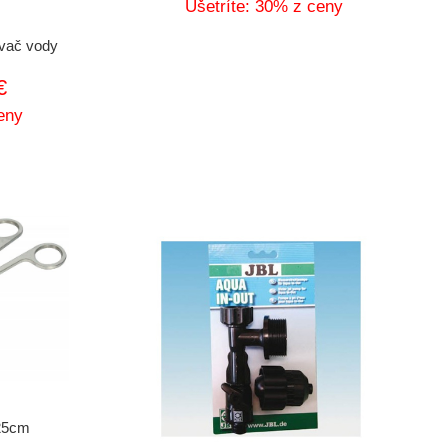
Ušetríte: 30% z ceny
evač vody
€
eny
 25cm