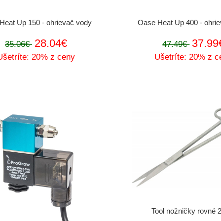
Heat Up 150 - ohrievač vody
Oase Heat Up 400 - ohri
28.04€
37.99
35.06€
47.49€
Ušetríte: 20% z ceny
Ušetríte: 20% z c
Tool nožničky rovné