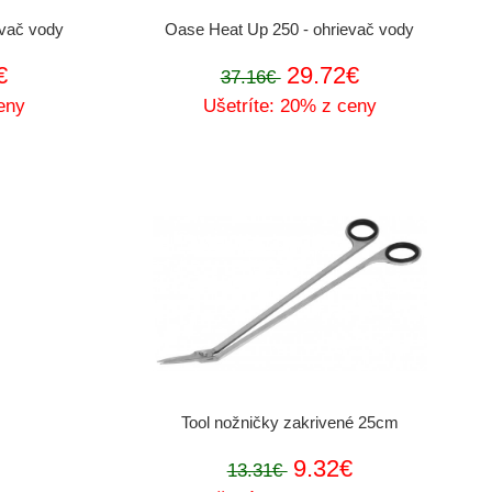
evač vody
Oase Heat Up 250 - ohrievač vody
€
29.72€
37.16€
eny
Ušetríte: 20% z ceny
Tool nožničky zakrivené 25cm
9.32€
13.31€