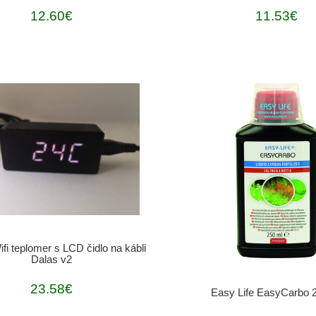
12.60€
11.53€
fi teplomer s LCD čidlo na kábli
Dalas v2
23.58€
Easy Life EasyCarbo 