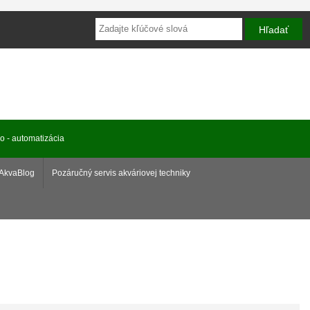
ro - automatizácia
AkvaBlog
Pozáručný servis akváriovej techniky