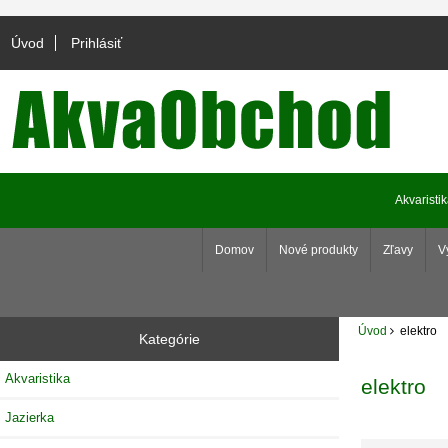
Úvod
Prihlásiť
Akvaristi
Domov
Nové produkty
Zľavy
V
Úvod
elektro
Kategórie
Akvaristika
elektro
Jazierka