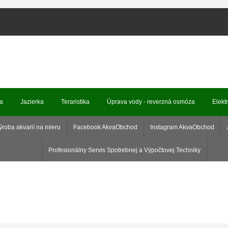
ka
Jazierka
Teraristika
Úprava vody - reverzná osmóza
Elekt
ýroba akvarií na mieru
Facebook AkvaObchod
Instagram AkvaObchod
Profesionálny Servis Spotrebnej a Výpočtovej Techniky