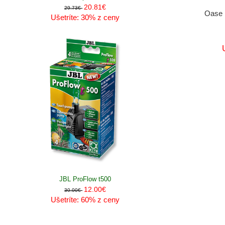
20.81€
29.73€
Oase 
Ušetríte: 30% z ceny
JBL ProFlow t500
12.00€
30.00€
Ušetríte: 60% z ceny