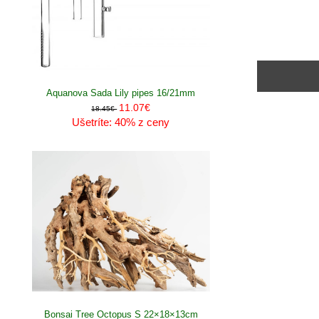
Aquanova Sada Lily pipes 16/21mm
11.07€
18.45€
Ušetríte: 40% z ceny
Bonsai Tree Octopus S 22×18×13cm