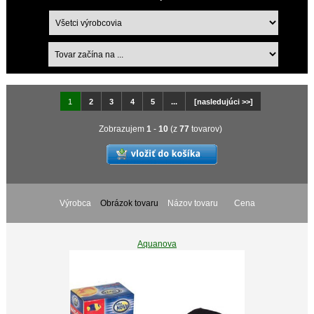
1
2
3
4
5
...
[nasledujúci >>]
Zobrazujem
1
-
10
(z
77
tovarov)
Výrobca
Obrázok tovaru
Názov tovaru
Cena
Aquanova