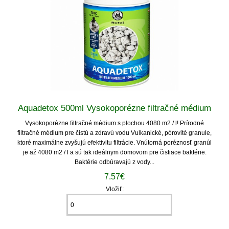
Aquadetox 500ml Vysokoporézne filtračné médium
Vysokoporézne filtračné médium s plochou 4080 m2 / l! Prírodné
filtračné médium pre čistú a zdravú vodu Vulkanické, pórovité granule,
ktoré maximálne zvyšujú efektivitu filtrácie. Vnútorná poréznosť granúl
je až 4080 m2 / l a sú tak ideálnym domovom pre čistiace baktérie.
Baktérie odbúravajú z vody...
7.57€
Vložiť: