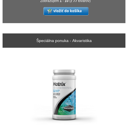
Zobrazujem
1
-
10
(z
77
tovarov)
Špeciálna ponuka - Akvaristika