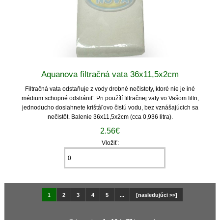
Aquanova filtračná vata 36x11,5x2cm
Filtračná vata odstaňuje z vody drobné nečistoty, ktoré nie je iné
médium schopné odstrániť. Pri použítí filtračnej vaty vo Vašom filtri,
jednoducho dosiahnete krištáľovo čistú vodu, bez vznášajúcich sa
nečistôt. Balenie 36x11,5x2cm (cca 0,936 litra).
2.56€
Vložiť:
1
2
3
4
5
...
[nasledujúci >>]