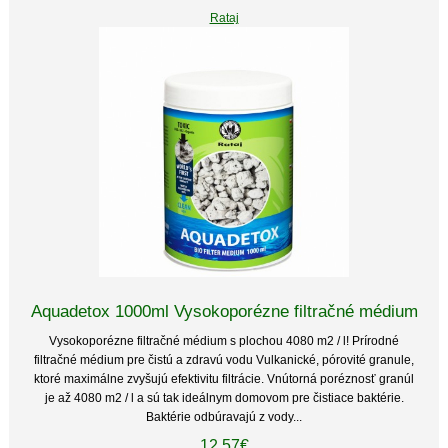
Rataj
Aquadetox 1000ml Vysokoporézne filtračné médium
Vysokoporézne filtračné médium s plochou 4080 m2 / l! Prírodné
filtračné médium pre čistú a zdravú vodu Vulkanické, pórovité granule,
ktoré maximálne zvyšujú efektivitu filtrácie. Vnútorná poréznosť granúl
je až 4080 m2 / l a sú tak ideálnym domovom pre čistiace baktérie.
Baktérie odbúravajú z vody...
12.57€