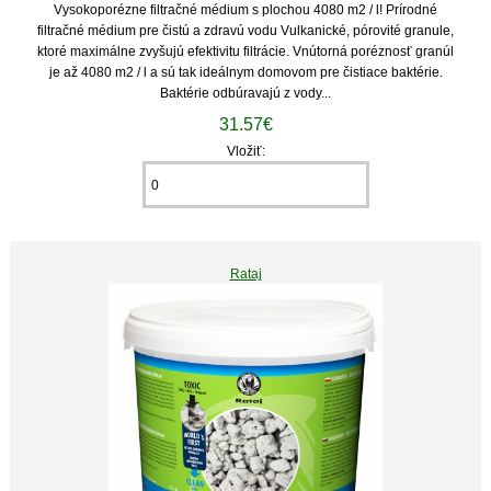
Vysokoporézne filtračné médium s plochou 4080 m2 / l! Prírodné
filtračné médium pre čistú a zdravú vodu Vulkanické, pórovité granule,
ktoré maximálne zvyšujú efektivitu filtrácie. Vnútorná poréznosť granúl
je až 4080 m2 / l a sú tak ideálnym domovom pre čistiace baktérie.
Baktérie odbúravajú z vody...
31.57€
Vložiť:
Rataj