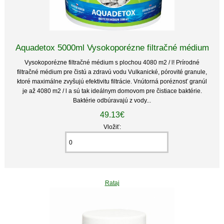
Aquadetox 5000ml Vysokoporézne filtračné médium
Vysokoporézne filtračné médium s plochou 4080 m2 / l! Prírodné
filtračné médium pre čistú a zdravú vodu Vulkanické, pórovité granule,
ktoré maximálne zvyšujú efektivitu filtrácie. Vnútorná poréznosť granúl
je až 4080 m2 / l a sú tak ideálnym domovom pre čistiace baktérie.
Baktérie odbúravajú z vody...
49.13€
Vložiť:
Rataj