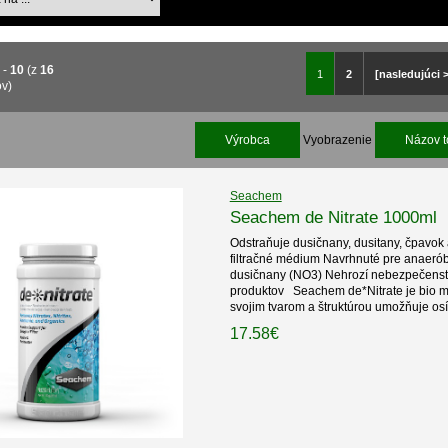
1
-
10
(z
16
1
2
[nasledujúci 
ov)
Výrobca
Vyobrazenie
Názov t
Seachem
Seachem de Nitrate 1000ml
Odstraňuje dusičnany, dusitany, čpavok
filtračné médium Navrhnuté pre anaerób
dusičnany (NO3) Nehrozí nebezpečenstv
produktov Seachem de*Nitrate je bio m
svojim tvarom a štruktúrou umožňuje osí
17.58€