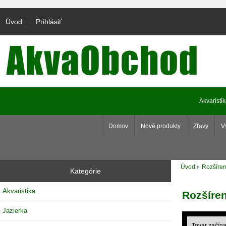
Úvod
Prihlásiť
Akvaristi
Domov
Nové produkty
Zľavy
V
Úvod
Rozšíren
Kategórie
Akvaristika
Rozšíre
Jazierka