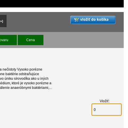
>>]
ovaru
Cena
 a nečistoty Vysoko porézne
ne baktérie odstraňujúce
o úniku sírovodíka ako u iných
édium, ktoré je vysoko porézne a
dlenie anaeróbnymi baktériami,...
Vložiť: