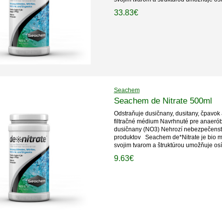
33.83€
Seachem
Seachem de Nitrate 500ml
Odstraňuje dusičnany, dusitany, čpavok
filtračné médium Navrhnuté pre anaerób
dusičnany (NO3) Nehrozí nebezpečenstv
produktov Seachem de*Nitrate je bio m
svojim tvarom a štruktúrou umožňuje osí
9.63€