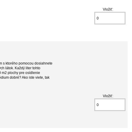
Vložiť:
um s ktorého pomocou dosiahnete
ch látok. Každý liter tohto
0 m2 plochy pre osídlenie
dium dobré? Ako iste viete, tak
Vložiť: