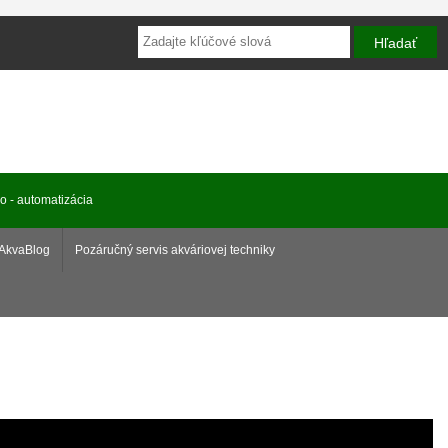
ro - automatizácia
AkvaBlog
Pozáručný servis akváriovej techniky