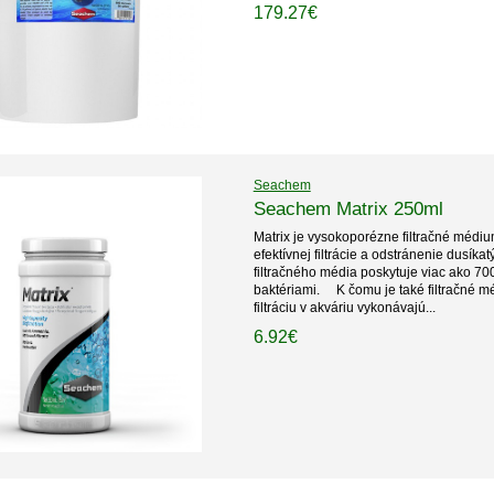
179.27€
Seachem
Seachem Matrix 250ml
Matrix je vysokoporézne filtračné médi
efektívnej filtrácie a odstránenie dusíkatý
filtračného média poskytuje viac ako 70
baktériami. K čomu je také filtračné mé
filtráciu v akváriu vykonávajú...
6.92€