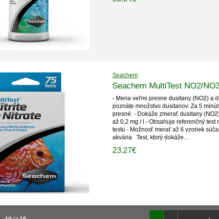
Seachem
Seachem MultiTest NO2/NO3
- Meria veľmi presne dusitany (NO2) a d
poznáte množstvo dusitanov. Za 5 minút
presné. - Dokáže zmerať dusitany (NO2)
až 0,2 mg / l - Obsahuje referenčný test
testu - Možnosť merať až 6 vzoriek súč
akvária Test, ktorý dokáže...
23.27€
1
-
10
(z
16