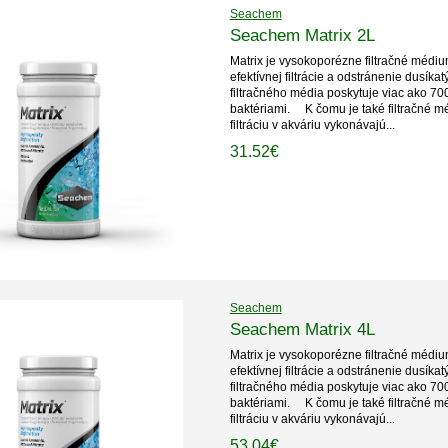
Seachem
Seachem Matrix 2L
Matrix je vysokoporézne filtračné médi
efektívnej filtrácie a odstránenie dusíkatý
filtračného média poskytuje viac ako 70
baktériami. K čomu je také filtračné mé
filtráciu v akváriu vykonávajú...
31.52€
Seachem
Seachem Matrix 4L
Matrix je vysokoporézne filtračné médi
efektívnej filtrácie a odstránenie dusíkatý
filtračného média poskytuje viac ako 70
baktériami. K čomu je také filtračné mé
filtráciu v akváriu vykonávajú...
53.04€