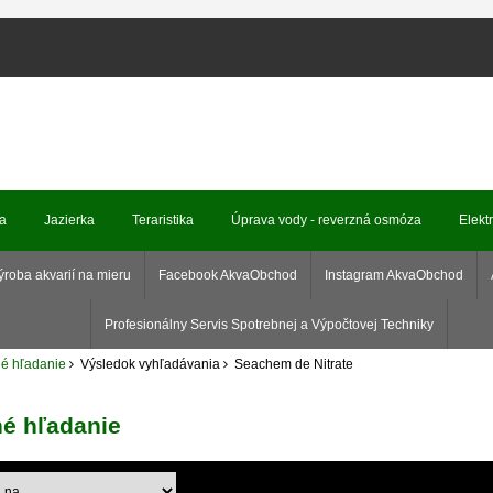
ka
Jazierka
Teraristika
Úprava vody - reverzná osmóza
Elekt
ýroba akvarií na mieru
Facebook AkvaObchod
Instagram AkvaObchod
Profesionálny Servis Spotrebnej a Výpočtovej Techniky
é hľadanie
Výsledok vyhľadávania
Seachem de Nitrate
né hľadanie