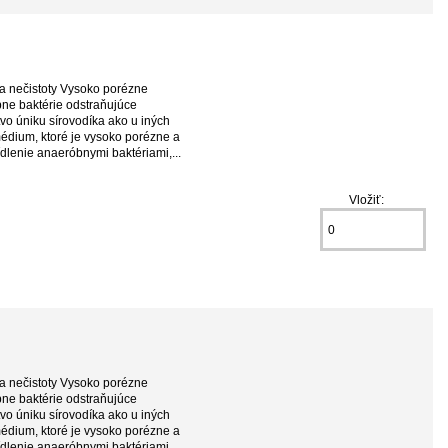
 a nečistoty Vysoko porézne
ne baktérie odstraňujúce
o úniku sírovodíka ako u iných
édium, ktoré je vysoko porézne a
dlenie anaeróbnymi baktériami,...
Vložiť:
 a nečistoty Vysoko porézne
ne baktérie odstraňujúce
o úniku sírovodíka ako u iných
édium, ktoré je vysoko porézne a
dlenie anaeróbnymi baktériami,...