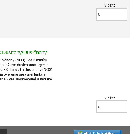
Vložiť:
 Dusitany/Dusičnany
usičnany (NO3) - Za 3 minúty
 množstvo dusičnanov - rýchle,
 až 0,1 mg / l a dusičnany (NO3)
 na overenie správnej funkcie
asne - Pre sladkovodné a morské
Vložiť: