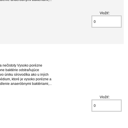
Vložiť:
 a nečistoty Vysoko porézne
ne baktérie odstraňujúce
o úniku sírovodíka ako u iných
édium, ktoré je vysoko porézne a
dlenie anaeróbnymi baktériami,...
Vložiť: