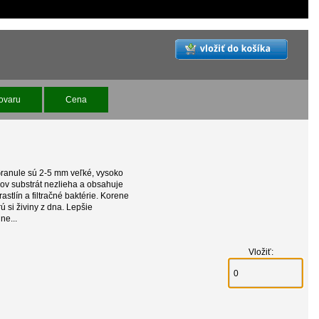
ovaru
Cena
Granule sú 2-5 mm veľké, vysoko
kov substrát nezlieha a obsahuje
stlín a filtračné baktérie. Korene
ú si živiny z dna. Lepšie
ne...
Vložiť: