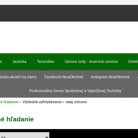
ka
Jazierka
Teraristika
Úprava vody - reverzná osmóza
Elekt
ýroba akvarií na mieru
Facebook AkvaObchod
Instagram AkvaObchod
Profesionálny Servis Spotrebnej a Výpočtovej Techniky
é hľadanie
Výsledok vyhľadávania
rataj volcano
né hľadanie