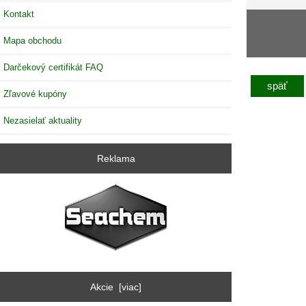
Kontakt
Mapa obchodu
Darčekový certifikát FAQ
späť
Zľavové kupóny
Nezasielať aktuality
Reklama
Akcie [viac]