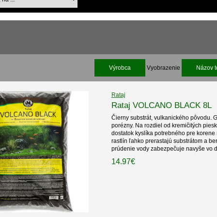
Výrobca
Vyobrazenie
Názov t
Rataj
Rataj VOLCANO BLACK 8L
Čierny substrát, vulkanického pôvodu. 
porézny. Na rozdiel od kremičitých pies
dostatok kyslíka potrebného pre korene ra
rastlín ľahko prerastajú substrátom a ber
prúdenie vody zabezpečuje navyše vo d
14.97€