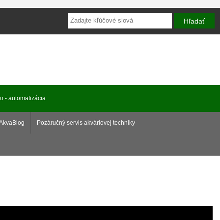
ro - automatizácia
AkvaBlog
Pozáručný servis akváriovej techniky