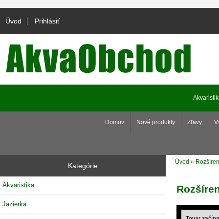
Úvod
Prihlásiť
Akvaristi
Domov
Nové produkty
Zľavy
V
Úvod
Rozšíren
Kategórie
Akvaristika
Rozšíre
Jazierka