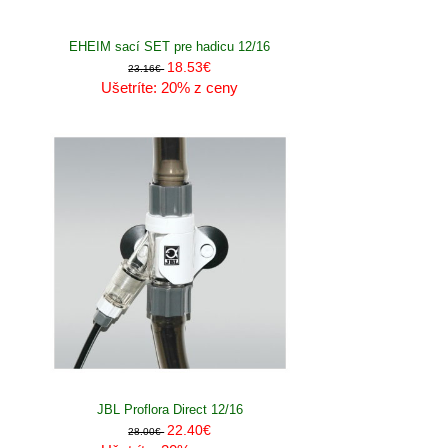
EHEIM sací SET pre hadicu 12/16
18.53€
23.16€
Ušetríte: 20% z ceny
JBL Proflora Direct 12/16
22.40€
28.00€