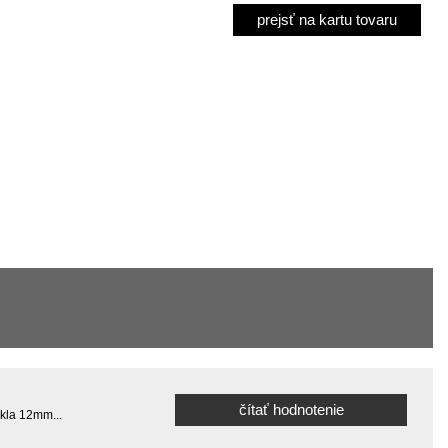
prejsť na kartu tovaru
čítať hodnotenie
skla 12mm...