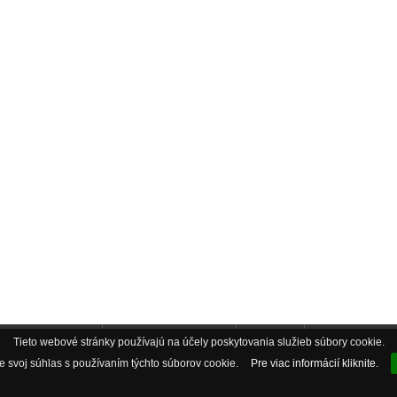
Tieto webové stránky používajú na účely poskytovania služieb súbory cookie.
ebook AkvaObchod
Instagram AkvaObchod
AkvaBlog
Pozáručný servis
 svoj súhlas s používaním týchto súborov cookie.
Pre viac informácií kliknite.
Odstúpenie od zmluvy