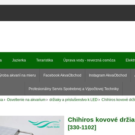
ka
Jazierka
Teraristika
Úprava vody - reverzná osmóza
Elekt
ýroba akvarií na mieru
Facebook AkvaObchod
Instagram AkvaObchod
Profesionálny Servis Spotrebnej a Výpočtovej Techniky
ka
Osvetlenie na akvarium
držiaky a prislušenstvo k LED
Chihiros kovové drž
Chihiros kovové držia
[330-1102]