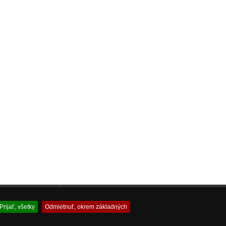
 akváriovej techniky
Profesionálny Servis Spotrebnej a Výpočtovej Techniky
Prijať, všetky
Odmietnuť, okrem základných