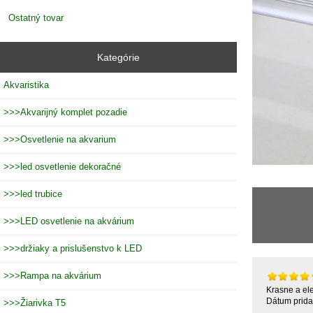
Ostatný tovar
Kategórie
Akvaristika
>>>Akvarijný komplet pozadie
>>>Osvetlenie na akvarium
>>>led osvetlenie dekoračné
>>>led trubice
>>>LED osvetlenie na akvárium
>>>držiaky a prislušenstvo k LED
>>>Rampa na akvárium
Krasne a el
Dátum prida
>>>Žiarivka T5