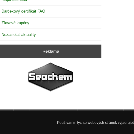
Darčekový certifikát FAQ
Zľavové kupóny
Nezasielať aktuality
Reklama
Úvod
Nové produkty
Zľavy
Výroba akvarií na mieru
Fac
Používaním týchto webových stránok vyjadrujete