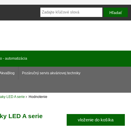
ro - automatizácia
AkvaBlog
Pozáručný servis akváriovej techniky
iaky LED A serie
Hodnotenie
ky LED A serie
vloženie do košíka