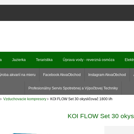
ka
Jazierka
Teraristika
Úprava vody - reverzná osmóza
Elekt
ýroba akvarií na mieru
Facebook AkvaObchod
Instagram AkvaObchod
Profesionálny Servis Spotrebnej a Výpočtovej Techniky
Vzduchovacie kompresory
KOI FLOW Set 30 okysličovač 1800 l/h
KOI FLOW Set 30 okysl