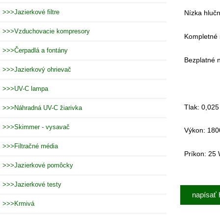
>>>Jazierkové filtre
Nízka hlučn
>>>Vzduchovacie kompresory
Kompletné 
>>>Čerpadlá a fontány
Bezplatné 
>>>Jazierkový ohrievač
>>>UV-C lampa
Tlak: 0,02
>>>Náhradná UV-C žiarivka
>>>Skimmer - vysavač
Výkon
: 180
>>>Filtračné média
Príkon: 25 
>>>Jazierkové pomôcky
>>>Jazierkové testy
napísať 
>>>Krmivá