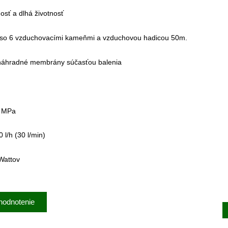
osť a dlhá životnosť
so 6 vzduchovacími kameňmi a vzduchovou hadicou 50m.
náhradné membrány súčasťou balenia
5 MPa
0 l/h (30 l/min)
Wattov
hodnotenie