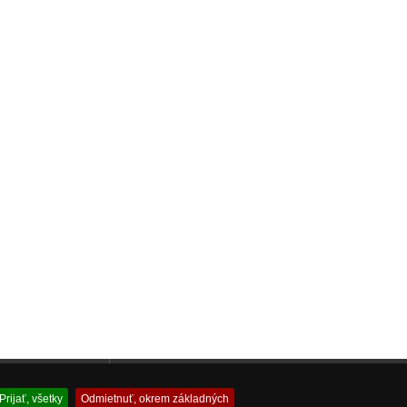
 akváriovej techniky
Profesionálny Servis Spotrebnej a Výpočtovej Techniky
Prijať, všetky
Odmietnuť, okrem základných