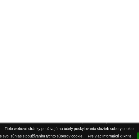
Tieto webové stránky používajú na účely poskytovania služieb súbory cookie.
ebook AkvaObchod
Instagram AkvaObchod
AkvaBlog
Pozáručný servis
 svoj súhlas s používaním týchto súborov cookie.
Pre viac informácií kliknite.