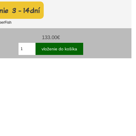
perFish
133.00€