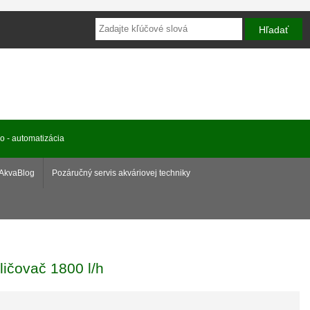
ro - automatizácia
AkvaBlog
Pozáručný servis akváriovej techniky
ičovač 1800 l/h