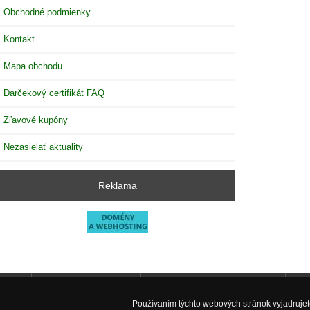
Obchodné podmienky
Kontakt
Mapa obchodu
Darčekový certifikát FAQ
Zľavové kupóny
Nezasielať aktuality
Reklama
Úvod
Nové produkty
Zľavy
Výroba akvarií na mieru
Fac
Používaním týchto webových stránok vyjadrujete