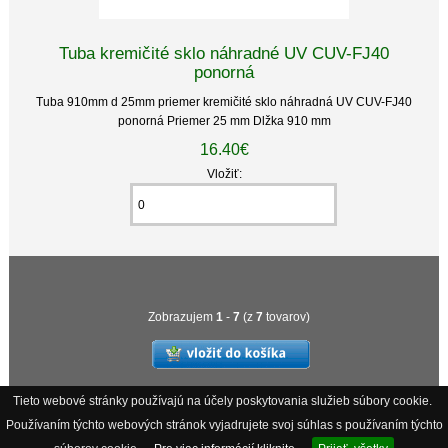
Tuba kremičité sklo náhradné UV CUV-FJ40
ponorná
Tuba 910mm d 25mm priemer kremičité sklo náhradná UV CUV-FJ40
ponorná Priemer 25 mm Dlžka 910 mm
16.40€
Vložiť:
Zobrazujem
1
-
7
(z
7
tovarov)
Tieto webové stránky používajú na účely poskytovania služieb súbory cookie.
Používaním týchto webových stránok vyjadrujete svoj súhlas s používaním týchto