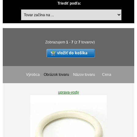
Triediť podľa:
Zobrazujem
1
-
7
(z
7
tovarov)
Výrobca
Obrázok tovaru
Názov tovaru
Cena
uprava-vody