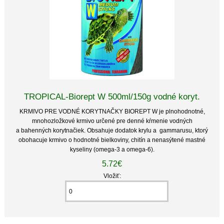
TROPICAL-Biorept W 500ml/150g vodné koryt.
KRMIVO PRE VODNÉ KORYTNAČKY BIOREPT W je plnohodnotné,
mnohozložkové krmivo určené pre denné kŕmenie vodných
a bahenných korytnačiek. Obsahuje dodatok krylu a gammarusu, ktorý
obohacuje krmivo o hodnotné bielkoviny, chitín a nenasýtené mastné
kyseliny (omega-3 a omega-6).
5.72€
Vložiť: