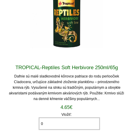
TROPICAL-Reptiles Soft Herbivore 250ml/65g
Dafnie sú malé sladkovodné kôrovce patriace do rodu perloočiek
Cladocera, určujúce základné zloženie planktónu – prirodzeného
krmiva rýb. Vysušené na slnku sú tradičným, populárnym a obvykle
akvaristami podávaným krmivom akváriových rýb. Použitie: Krmivo slúži
na denné kŕmenie väčšiny populárnych...
4.65€
Vložiť: