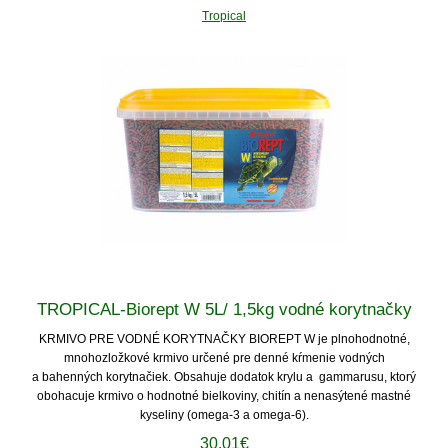
Tropical
TROPICAL-Biorept W 5L/ 1,5kg vodné korytnačky
KRMIVO PRE VODNÉ KORYTNAČKY BIOREPT W je plnohodnotné,
mnohozložkové krmivo určené pre denné kŕmenie vodných
a bahenných korytnačiek. Obsahuje dodatok krylu a gammarusu, ktorý
obohacuje krmivo o hodnotné bielkoviny, chitín a nenasýtené mastné
kyseliny (omega-3 a omega-6).
30.01€