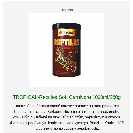
Tropical
TROPICAL-Reptiles Soft Carnivore 1000ml/260g
Dafnie sú malé sladkovodné kôrovce patriace do rodu perloočiek
Cladocera, určujúce základné zloženie planktónu – prirodzeného
krmiva rýb. Vysušené na slnku sú tradičným, populárnym a obvykle
akvaristami podávaným krmivom akváriových rýb. Použitie: Krmivo slúži
na denné kŕmenie väčšiny populárnych...