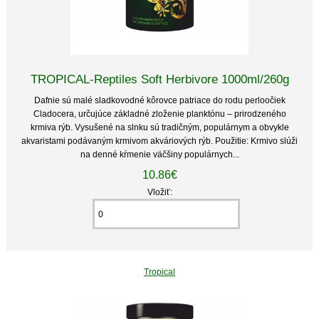
TROPICAL-Reptiles Soft Herbivore 1000ml/260g
Dafnie sú malé sladkovodné kôrovce patriace do rodu perloočiek
Cladocera, určujúce základné zloženie planktónu – prirodzeného
krmiva rýb. Vysušené na slnku sú tradičným, populárnym a obvykle
akvaristami podávaným krmivom akváriových rýb. Použitie: Krmivo slúži
na denné kŕmenie väčšiny populárnych...
10.86€
Vložiť:
Tropical