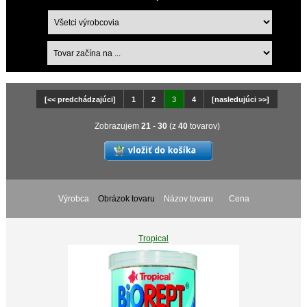
[<< predchádzajúci]
1
2
3
4
[nasledujúci >>]
Zobrazujem
21
-
30
(z
40
tovarov)
Výrobca
Obrázok tovaru
Názov tovaru
Cena
Tropical