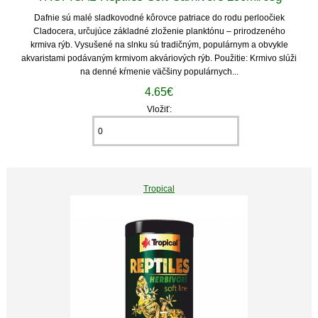
Dafnie sú malé sladkovodné kôrovce patriace do rodu perloočiek
Cladocera, určujúce základné zloženie planktónu – prirodzeného
krmiva rýb. Vysušené na slnku sú tradičným, populárnym a obvykle
akvaristami podávaným krmivom akváriových rýb. Použitie: Krmivo slúži
na denné kŕmenie väčšiny populárnych...
4.65€
Vložiť:
Tropical