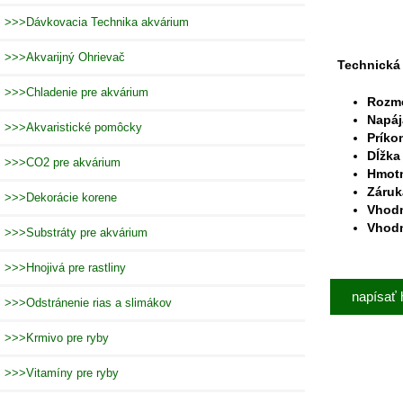
>>>Dávkovacia Technika akvárium
>>>Akvarijný Ohrievač
Technická 
>>>Chladenie pre akvárium
Rozm
Napáj
>>>Akvaristické pomôcky
Príko
Dĺžka
>>>CO2 pre akvárium
Hmot
Záruk
>>>Dekorácie korene
Vhodn
Vhodn
>>>Substráty pre akvárium
>>>Hnojivá pre rastliny
napísať 
>>>Odstránenie rias a slimákov
>>>Krmivo pre ryby
>>>Vitamíny pre ryby