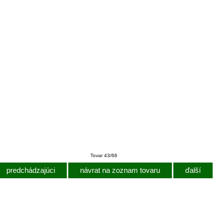
Tovar 43/66
predchádzajúci
návrat na zoznam tovaru
ďalší