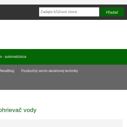
ro - automatizácia
AkvaBlog
Pozáručný servis akváriovej techniky
ohrievač vody