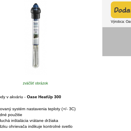
Výrobca: Oa
zväčšiť obrázok
dy v akváriu -
Oase HeatUp 300
ovaný systém nastavenia teploty (+/- 3C)
dné použitie
uchá inštalácia vrátane držiaka
zku ohrievača indikuje kontrolné svetlo