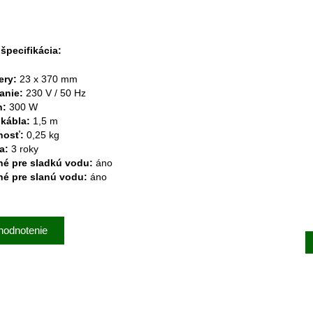
špecifikácia:
ery:
23 x 370 mm
anie:
230 V / 50 Hz
n:
300 W
 kábla:
1,5 m
nosť:
0,25 kg
a:
3 roky
é pre sladkú vodu:
áno
é pre slanú vodu:
áno
hodnotenie