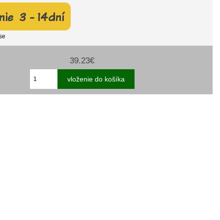
se
39.23€