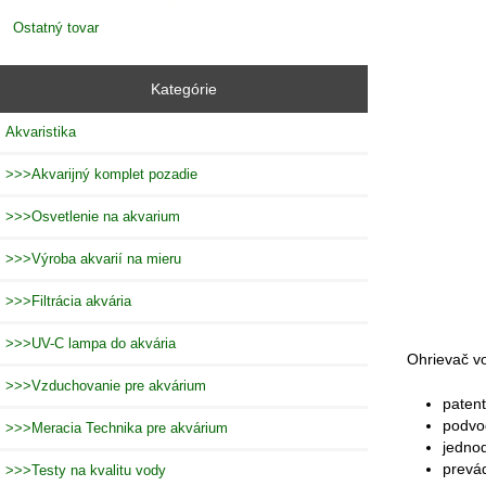
Ostatný tovar
Kategórie
Akvaristika
>>>Akvarijný komplet pozadie
>>>Osvetlenie na akvarium
>>>Výroba akvarií na mieru
>>>Filtrácia akvária
>>>UV-C lampa do akvária
Ohrievač vo
>>>Vzduchovanie pre akvárium
patent
podvo
>>>Meracia Technika pre akvárium
jednod
prevád
>>>Testy na kvalitu vody