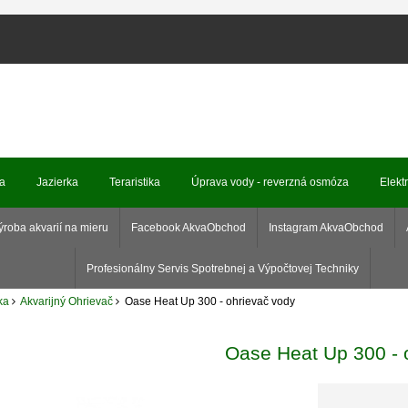
ka
Jazierka
Teraristika
Úprava vody - reverzná osmóza
Elekt
ýroba akvarií na mieru
Facebook AkvaObchod
Instagram AkvaObchod
Profesionálny Servis Spotrebnej a Výpočtovej Techniky
ka
Akvarijný Ohrievač
Oase Heat Up 300 - ohrievač vody
Oase Heat Up 300 - 