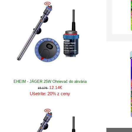
EHEIM - JÄGER 25W Ohrievač do akvária
12.14€
15.17€
Ušetríte: 20% z ceny