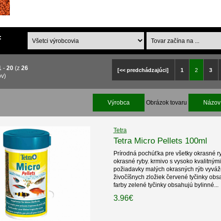
:
1
-
20
(z
26
[<< predchádzajúci]
1
2
3
ov)
Výrobca
Obrázok tovaru
Názov 
Tetra
Tetra Micro Pellets 100ml
Prírodná pochúťka pre všetky okrasné 
okrasné ryby. krmivo s vysoko kvalitnými
požiadavky malých okrasných rýb vyváž
živočíšnych zložiek červené tyčinky obs
farby zelené tyčinky obsahujú bylinné...
3.96€