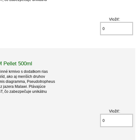
Vložiť:
 Pellet 500ml
nné krmivo s dodatkom rias
líd, ako aj menších druhov
hromis diagramma, Pseudotropheus
 z jazera Malawi. Plávajúce
ST, čo zabezpečuje unikátnu
Vložiť: