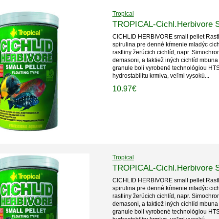
Tropical
TROPICAL-Cichl.Herbivore S
CICHLID HERBIVORE small pellet Rastli
spirulina pre denné kŕmenie mladýc cich
rastliny žerúcich cichlíd, napr. Simoc
demasoni, a taktiež iných cichlíd mbuna
granule boli vyrobené technológiou HT
hydrostabilitu krmiva, veľmi vysokú...
10.97€
Tropical
TROPICAL-Cichl.Herbivore S
CICHLID HERBIVORE small pellet Rastli
spirulina pre denné kŕmenie mladýc cich
rastliny žerúcich cichlíd, napr. Simoc
demasoni, a taktiež iných cichlíd mbuna
granule boli vyrobené technológiou HT