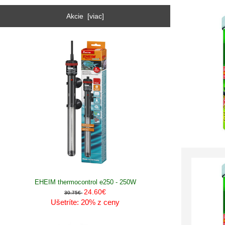
Akcie [viac]
EHEIM thermocontrol e250 - 250W
24.60€
30.75€
Ušetríte: 20% z ceny