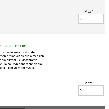
Vložiť:
 Pellet 1000ml
zložkové krmivo s dodatkom
kŕmenie mladých cichlíd a menších
lapia burtoni, Pelvicachromis
anule boli vyrobené technológiou
bilitu krmiva, veľmi vysokú
Vložiť: