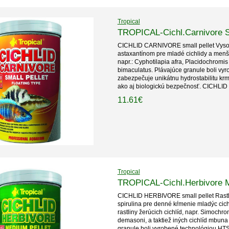
Tropical
TROPICAL-Cichl.Carnivore S
CICHLID CARNIVORE small pellet Vysok
astaxantínom pre mladé cichlidy a menš
napr.: Cyphotilapia afra, Placidochromi
bimaculatus. Plávajúce granule boli vy
zabezpečuje unikátnu hydrostabilitu krm
ako aj biologickú bezpečnosť. CICHLID
11.61€
Tropical
TROPICAL-Cichl.Herbivore M
CICHLID HERBIVORE small pellet Rastli
spirulina pre denné kŕmenie mladýc cich
rastliny žerúcich cichlíd, napr. Simoc
demasoni, a taktiež iných cichlíd mbuna
granule boli vyrobené technológiou HT