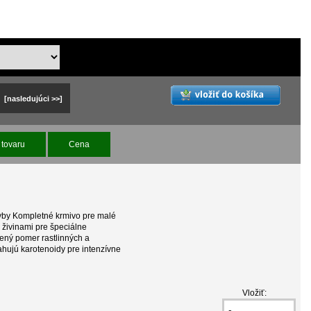
[nasledujúci >>]
tovaru
Cena
ryby Kompletné krmivo pre malé
 živinami pre špeciálne
ený pomer rastlinných a
ahujú karotenoidy pre intenzívne
Vložiť: