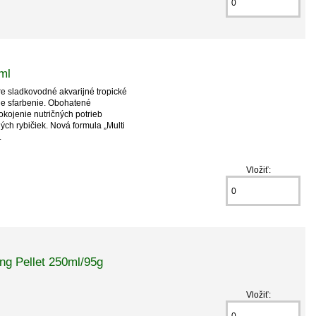
ml
re sladkovodné akvarijné tropické
uje sfarbenie. Obohatené
pokojenie nutričných potrieb
ch rybičiek. Nová formula „Multi
.
Vložiť:
g Pellet 250ml/95g
Vložiť: