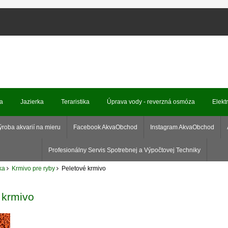
ka
Jazierka
Teraristika
Úprava vody - reverzná osmóza
Elekt
ýroba akvarií na mieru
Facebook AkvaObchod
Instagram AkvaObchod
Profesionálny Servis Spotrebnej a Výpočtovej Techniky
ka
Krmivo pre ryby
Peletové krmivo
 krmivo