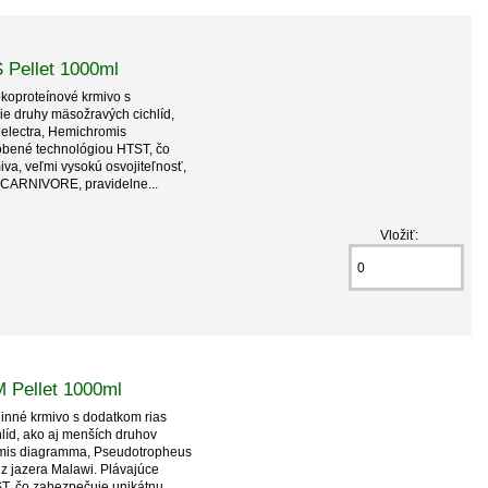
 Pellet 1000ml
oproteínové krmivo s
ie druhy mäsožravých cichlíd,
s electra, Hemichromis
robené technológiou HTST, čo
iva, veľmi vysokú osvojiteľnosť,
 CARNIVORE, pravidelne...
Vložiť:
 Pellet 1000ml
nné krmivo s dodatkom rias
líd, ako aj menších druhov
hromis diagramma, Pseudotropheus
 z jazera Malawi. Plávajúce
ST, čo zabezpečuje unikátnu