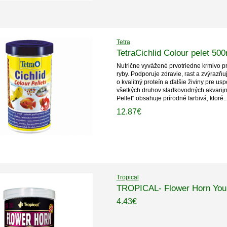
Tetra
TetraCichlid Colour pelet 500
Nutrične vyvážené prvotriedne krmivo p
ryby. Podporuje zdravie, rast a zvýrazň
o kvalitný proteín a ďalšie živiny pre us
všetkých druhov sladkovodných akvarijný
Pellet“ obsahuje prírodné farbivá, ktoré..
12.87€
Tropical
TROPICAL- Flower Horn Youn
4.43€