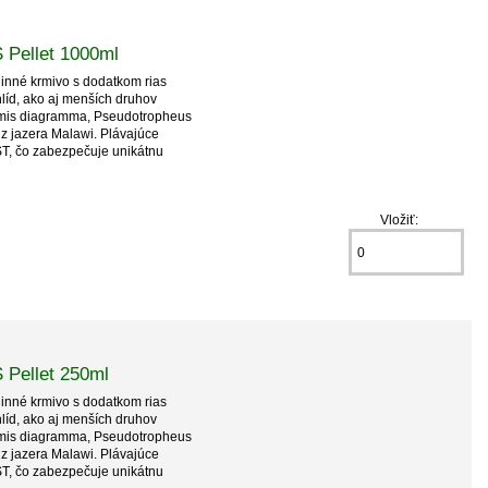
 Pellet 1000ml
nné krmivo s dodatkom rias
líd, ako aj menších druhov
hromis diagramma, Pseudotropheus
 z jazera Malawi. Plávajúce
ST, čo zabezpečuje unikátnu
Vložiť:
 Pellet 250ml
nné krmivo s dodatkom rias
líd, ako aj menších druhov
hromis diagramma, Pseudotropheus
 z jazera Malawi. Plávajúce
ST, čo zabezpečuje unikátnu