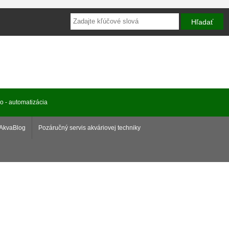
ro - automatizácia
AkvaBlog
Pozáručný servis akváriovej techniky