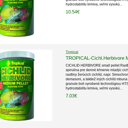
hydrostabilitu krmiva, veľmi vysokú...
10.54€
Tropical
TROPICAL-Cichl.Herbivore M
CICHLID HERBIVORE small pellet Rastli
spirulina pre denné kŕmenie mladýc cich
rastliny žerúcich cichlíd, napr. Simoc
demasoni, a taktiež iných cichlíd mbuna
granule boli vyrobené technológiou HT
hydrostabilitu krmiva, veľmi vysokú...
7.03€