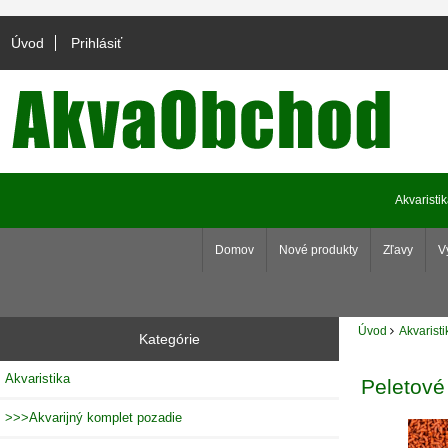
Úvod
Prihlásiť
Akvaristi
Domov
Nové produkty
Zľavy
V
Úvod
Akvaristi
Kategórie
Akvaristika
Peletové
>>>Akvarijný komplet pozadie