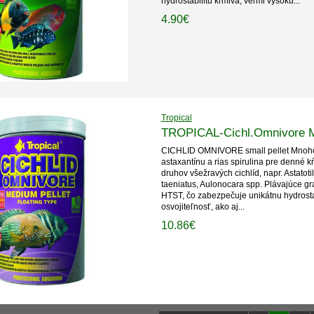
hydrostabilitu krmiva, veľmi vysokú...
4.90€
Tropical
TROPICAL-Cichl.Omnivore M
CICHLID OMNIVORE small pellet Mnoho
astaxantínu a rias spirulina pre denné 
druhov všežravých cichlíd, napr. Astatoti
taeniatus, Aulonocara spp. Plávajúce gr
HTST, čo zabezpečuje unikátnu hydrosta
osvojiteľnosť, ako aj...
10.86€