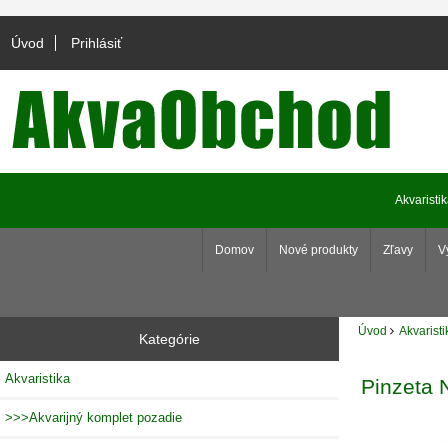
Úvod
Prihlásiť
Akvaristi
Domov
Nové produkty
Zľavy
V
Úvod
Akvaristi
Kategórie
Akvaristika
Pinzeta 
>>>Akvarijný komplet pozadie