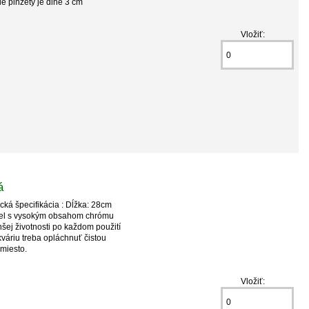
ie pinzety je dlhé 3 cm
Vložiť:
á
ická špecifikácia : Dĺžka: 28cm
cel s vysokým obsahom chrómu
lhšej životnosti po každom použití
áriu treba opláchnuť čistou
 miesto.
Vložiť: