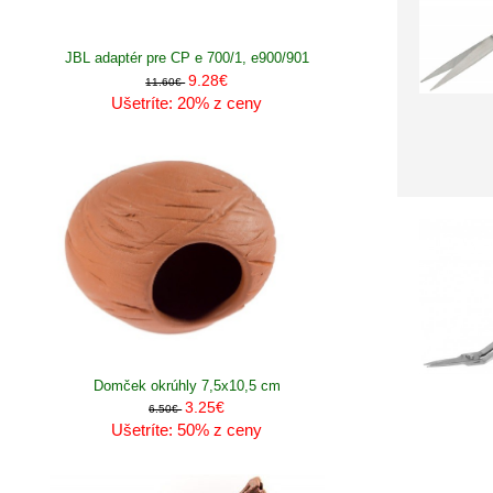
JBL adaptér pre CP e 700/1, e900/901
9.28€
11.60€
Ušetríte: 20% z ceny
Domček okrúhly 7,5x10,5 cm
3.25€
6.50€
Ušetríte: 50% z ceny