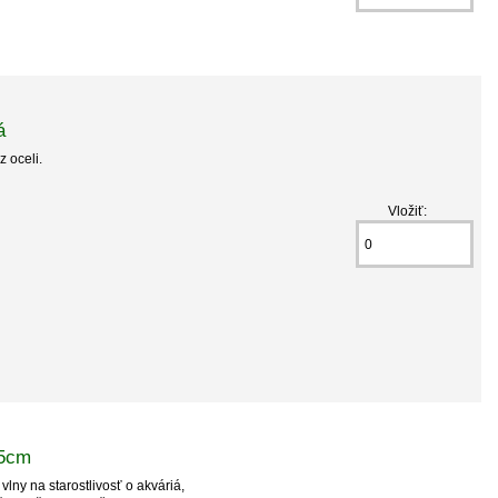
á
z oceli.
Vložiť:
25cm
vlny na starostlivosť o akváriá,