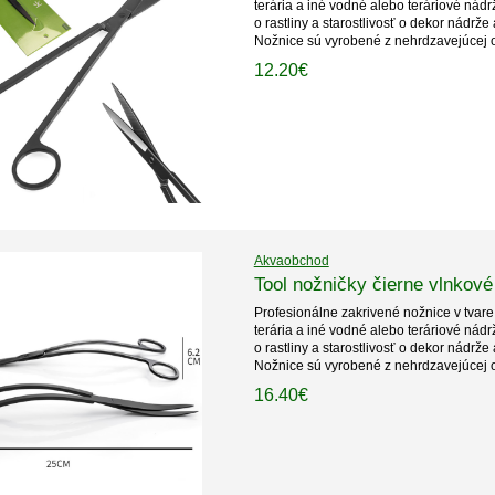
terária a iné vodné alebo teráriové nádr
o rastliny a starostlivosť o dekor nádrž
Nožnice sú vyrobené z nehrdzavejúcej o
12.20€
Akvaobchod
Tool nožničky čierne vlnkov
Profesionálne zakrivené nožnice v tvare 
terária a iné vodné alebo teráriové nádr
o rastliny a starostlivosť o dekor nádrž
Nožnice sú vyrobené z nehrdzavejúcej o
16.40€