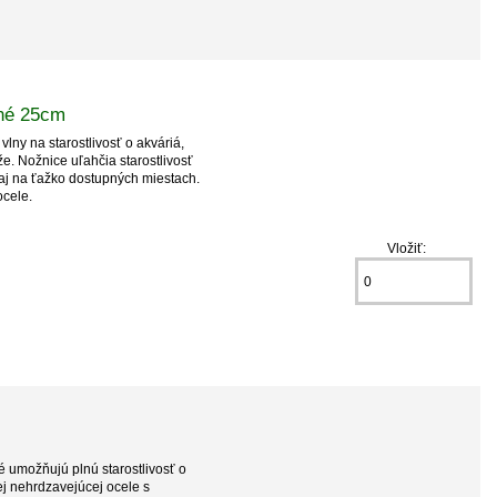
ené 25cm
vlny na starostlivosť o akváriá,
že. Nožnice uľahčia starostlivosť
e aj na ťažko dostupných miestach.
cele.
Vložiť:
ré umožňujú plnú starostlivosť o
ej nehrdzavejúcej ocele s