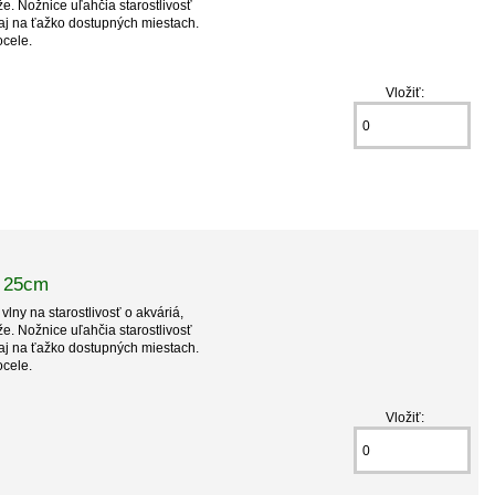
že. Nožnice uľahčia starostlivosť
e aj na ťažko dostupných miestach.
cele.
Vložiť:
é 25cm
vlny na starostlivosť o akváriá,
že. Nožnice uľahčia starostlivosť
e aj na ťažko dostupných miestach.
cele.
Vložiť: