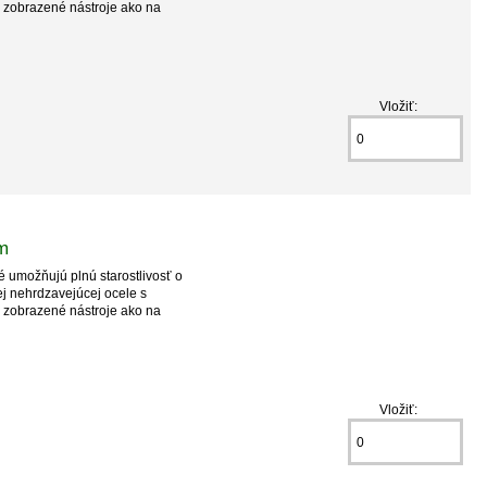
 zobrazené nástroje ako na
Vložiť:
m
ré umožňujú plnú starostlivosť o
ej nehrdzavejúcej ocele s
 zobrazené nástroje ako na
Vložiť: