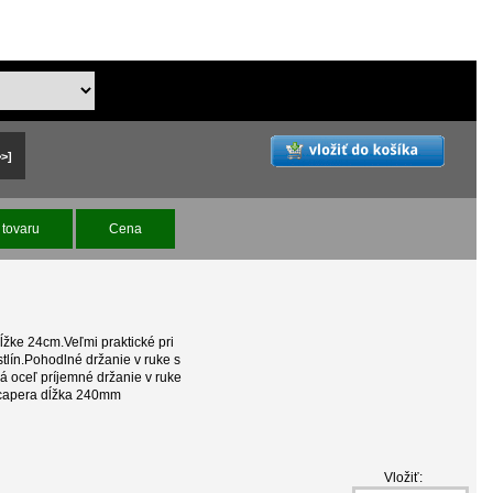
>>]
tovaru
Cena
ĺžke 24cm.Veľmi praktické pri
stlín.Pohodlné držanie v ruke s
 oceľ príjemné držanie v ruke
scapera dĺžka 240mm
Vložiť: