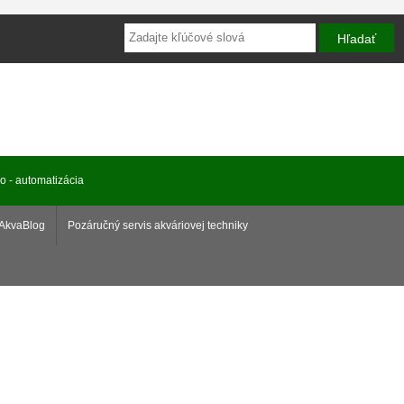
ro - automatizácia
AkvaBlog
Pozáručný servis akváriovej techniky