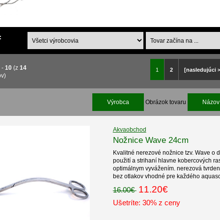
:
1
-
10
(z
14
1
2
[nasledujúci 
ov)
Výrobca
Obrázok tovaru
Názov 
Akvaobchod
Nožnice Wave 24cm
Kvalitné nerezové nožnice tzv. Wave o d
použití a strihaní hlavne kobercových ra
optimálnym vyvážením. nerezová tvrdená
bez otlakov vhodné pre každého aqua
11.20€
16.00€
Ušetríte: 30% z ceny