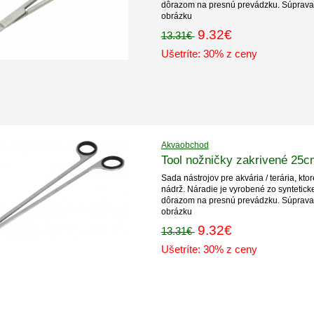
dôrazom na presnú prevádzku. Súprava
obrázku
9.32€
13.31€
Ušetríte: 30% z ceny
Akvaobchod
Tool nožničky zakrivené 25c
Sada nástrojov pre akvária / terária, kto
nádrž. Náradie je vyrobené zo syntetick
dôrazom na presnú prevádzku. Súprava
obrázku
9.32€
13.31€
Ušetríte: 30% z ceny