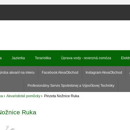
ka
Jazierka
Teraristika
Úprava vody - reverzná osmóza
Elekt
ýroba akvarií na mieru
Facebook AkvaObchod
Instagram AkvaObchod
Profesionálny Servis Spotrebnej a Výpočtovej Techniky
ka
Akvaristické pomôcky
Pinzeta Nožnice Ruka
Nožnice Ruka