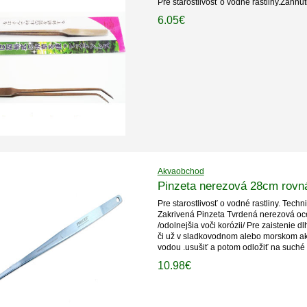
Pre starostlivosť o vodné rastliny.Zahnut
6.05€
Akvaobchod
Pinzeta nerezová 28cm rovn
Pre starostlivosť o vodné rastliny. Techn
Zakrivená Pinzeta Tvrdená nerezová o
/odolnejšia voči korózii/ Pre zaistenie d
či už v sladkovodnom alebo morskom akv
vodou .usušiť a potom odložiť na suché
10.98€