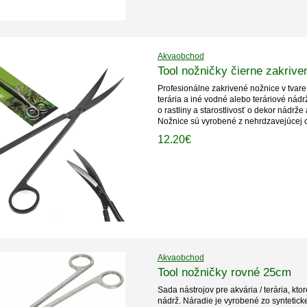
Akvaobchod
Tool nožničky čierne zakriv
Profesionálne zakrivené nožnice v tvare 
terária a iné vodné alebo teráriové nádr
o rastliny a starostlivosť o dekor nádrž
Nožnice sú vyrobené z nehrdzavejúcej o
12.20€
Akvaobchod
Tool nožničky rovné 25cm
Sada nástrojov pre akvária / terária, kto
nádrž. Náradie je vyrobené zo syntetick