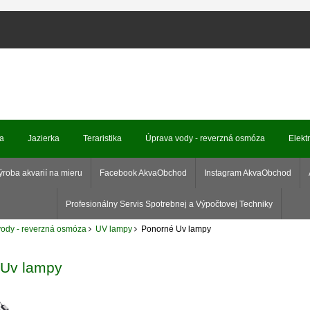
ka
Jazierka
Teraristika
Úprava vody - reverzná osmóza
Elekt
ýroba akvarií na mieru
Facebook AkvaObchod
Instagram AkvaObchod
Profesionálny Servis Spotrebnej a Výpočtovej Techniky
ody - reverzná osmóza
UV lampy
Ponorné Uv lampy
 Uv lampy