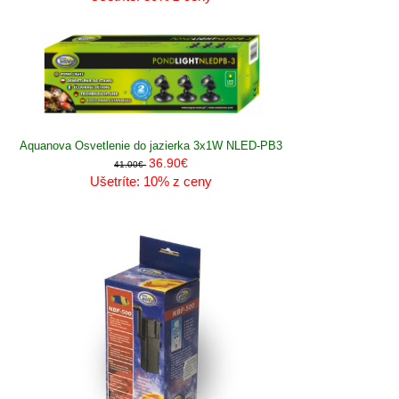
Aquanova Osvetlenie do jazierka 3x1W NLED-PB3
36.90€
41.00€
Ušetríte: 10% z ceny