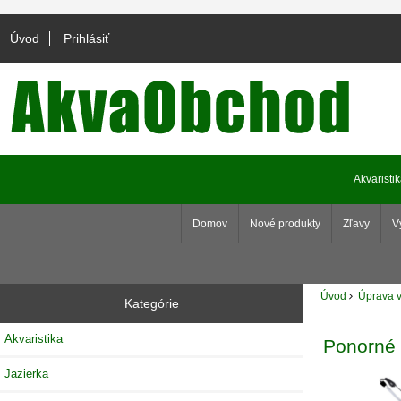
Úvod
Prihlásiť
Akvaristi
Domov
Nové produkty
Zľavy
V
Úvod
Úprava v
Kategórie
Akvaristika
Ponorné
Jazierka