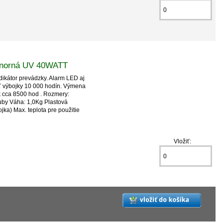
Ponorná UV 40WATT
dikátor prevádzky. Alarm LED aj
sť výbojky 10 000 hodín. Výmena
ok cca 8500 hod . Rozmery:
by Váha: 1,0Kg Plastová
ka) Max. teplota pre použitie
Vložiť: