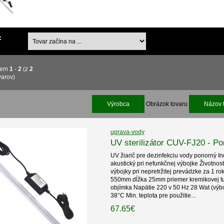
:
jem
1
-
2
(z
2
varov)
Výrobca
Obrázok tovaru
Názov 
uprava-vody
UV sterilizátor CUV-FJ20 - 
UV žiarič pre dezinfekciu vody ponorný In
akustický pri nefunkčnej výbojke Životno
výbojky pri nepretržitej prevádzke za 1 r
550mm dĺžka 25mm priemer kremikovej tu
objímka Napätie 220 v 50 Hz 28 Wat (výboj
38°C Min. teplota pre použitie...
67.65€