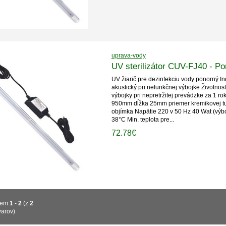
uprava-vody
UV sterilizátor CUV-FJ40 - 
UV žiarič pre dezinfekciu vody ponorný In
akustický pri nefunkčnej výbojke Životno
výbojky pri nepretržitej prevádzke za 1 r
950mm dĺžka 25mm priemer kremikovej tu
objímka Napätie 220 v 50 Hz 40 Wat (výboj
38°C Min. teplota pre...
72.78€
jem
1
-
2
(z
2
varov)