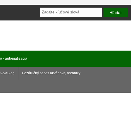
ro - automatizácia
AkvaBlog
Pozáručný servis akváriovej techniky