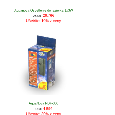
Aquanova Osvetlenie do jazierka 1x3W
26.76€
29.73€
Ušetríte: 10% z ceny
AquaNova NBF-300
4.59€
6.56€
Ušetríte: 30% z ceny