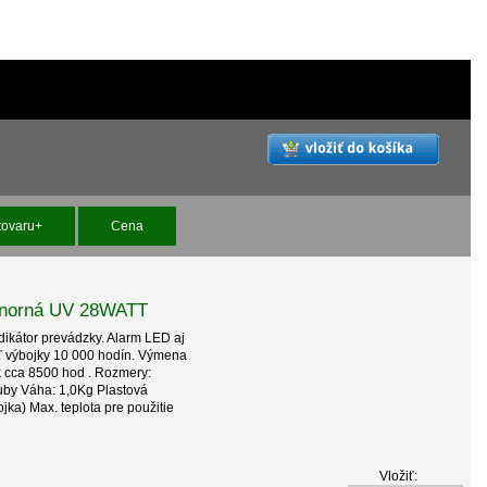
tovaru+
Cena
Ponorná UV 28WATT
dikátor prevádzky. Alarm LED aj
sť výbojky 10 000 hodín. Výmena
ok cca 8500 hod . Rozmery:
by Váha: 1,0Kg Plastová
ka) Max. teplota pre použitie
Vložiť: