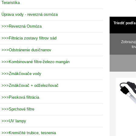
Teraristika
Úprava vody - reverzná osmóza
Triediť podľa
>>>Reverzná Osmóza
>>>Filtrácia zostavy filtrov sád
Zobrazu
to
>>>Odstránenie dusičnanov
>>>Kombinované filtre-železo mangán
>>>Zmäkčovače vody
>>>Zmäkčovač + odželezňovač
>>>Piesková filtrácia
>>>Sprchové filtre
>>>UV lampy
>>>Kremičité trubice, tesnenia