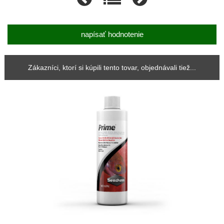
napísať hodnotenie
Zákazníci, ktorí si kúpili tento tovar, objednávali tiež...