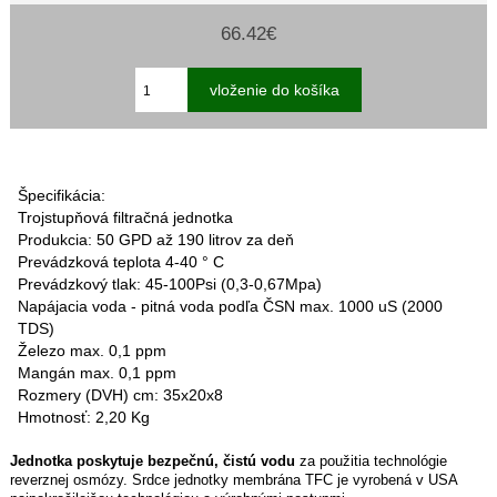
66.42€
Špecifikácia:
Trojstupňová filtračná jednotka
Produkcia: 50 GPD až 190 litrov za deň
Prevádzková teplota 4-40 ° C
Prevádzkový tlak: 45-100Psi (0,3-0,67Mpa)
Napájacia voda - pitná voda podľa ČSN max. 1000 uS (2000
TDS)
Železo max. 0,1 ppm
Mangán max. 0,1 ppm
Rozmery (DVH) cm: 35x20x8
Hmotnosť: 2,20 Kg
Jednotka
poskytuje bezpečnú, čistú vodu
za použitia technológie
reverznej osmózy.
Srdce jednotky membrána TFC je vyrobená v USA