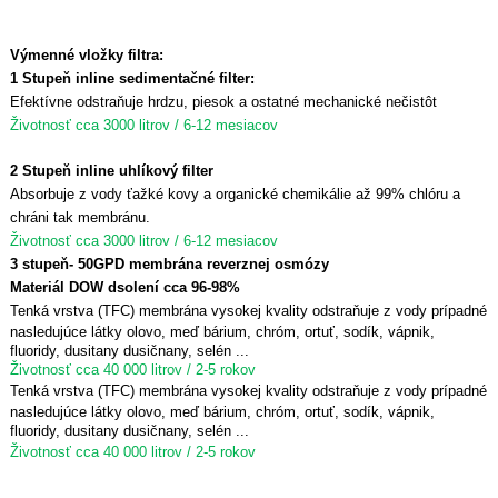
Výmenné vložky filtra:
1 Stupeň
inline sedimentačné filter:
Efektívne odstraňuje hrdzu, piesok a ostatné mechanické nečistôt
Životnosť cca 3000 litrov / 6-12 mesiacov
2 Stupeň inline uhlíkový filter
Absorbuje z vody ťažké kovy a organické chemikálie až 99% chlóru a
chráni tak membránu.
Životnosť cca 3000 litrov / 6-12 mesiacov
3 stupeň- 50GPD membrána reverznej osmózy
Materiál DOW
dsolení cca 96-98%
Tenká vrstva (TFC) membrána vysokej kvality odstraňuje z vody prípadné
nasledujúce látky
olovo, meď bárium, chróm, ortuť, sodík, vápnik,
fluoridy, dusitany dusičnany, selén ...
Životnosť cca 40 000 litrov / 2-5 rokov
Tenká vrstva (TFC) membrána vysokej kvality odstraňuje z vody prípadné
nasledujúce látky
olovo, meď bárium, chróm, ortuť, sodík, vápnik,
fluoridy, dusitany dusičnany, selén ...
Životnosť cca 40 000 litrov / 2-5 rokov