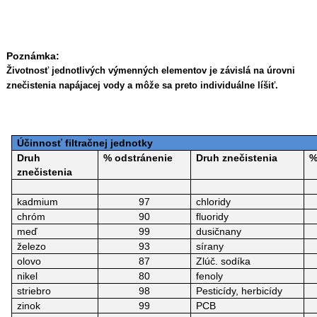
Poznámka:
Životnosť jednotlivých výmenných elementov je závislá na úrovni
znečistenia napájacej vody a môže sa preto individuálne líšiť.
Účinnosť filtračnej jednotky
Druh
% odstránenie
Druh znečistenia
%
znečistenia
kadmium
97
chloridy
chróm
90
fluoridy
meď
99
dusičnany
železo
93
sírany
olovo
87
Zlúč.
sodíka
nikel
80
fenoly
striebro
98
Pesticídy, herbicídy
zinok
99
PCB