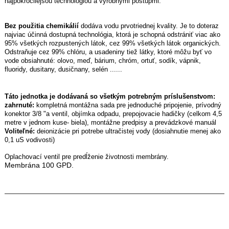
najpokročilejšou technológiou a výrobnými postupmi.
Bez použitia chemikálií
dodáva vodu prvotriednej kvality.
Je to doteraz
najviac účinná dostupná technológia, ktorá je schopná odstrániť viac ako
95% všetkých rozpustených látok, cez 99% všetkých látok organických.
Odstraňuje cez 99% chlóru, a usadeniny tiež látky, ktoré môžu byť vo
vode obsiahnuté: olovo,
meď, bárium, chróm, ortuť, sodík, vápnik,
fluoridy, dusitany, dusičnany, selén ......
Táto jednotka je dodávaná so všetkým potrebným príslušenstvom:
zahrnuté:
kompletná montážna sada pre jednoduché pripojenie, prívodný
konektor 3/8 "a ventil, objímka odpadu, prepojovacie hadičky (celkom 4,5
metre v jednom kuse- biela),
montážne predpisy a prevádzkové manuál
Voliteľné:
deionizácie pri potrebe ultračistej vody (dosiahnutie menej ako
0,1 uS vodivosti)
Oplachovací ventil pre predĺženie životnosti membrány.
Membrána 100 GPD.