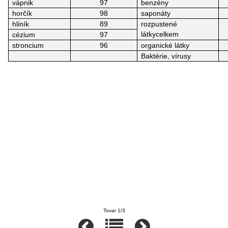
vápnik
97
benzény
horčík
98
saponáty
hliník
89
rozpustené
látkycelkem
cézium
97
stroncium
96
organické látky
Baktérie, vírusy
Tovar 1/3