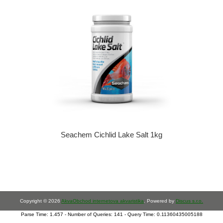
Seachem Cichlid Lake Salt 1kg
Copyright © 2026
AkvaObchod internetova akvaristika
. Powered by
Discus s.r.o.
Parse Time: 1.457 - Number of Queries: 141 - Query Time: 0.11360435005188