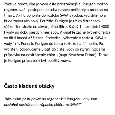
Zvyšuje redox, čím je voda ešte priezračnejšia. Purigen možno
regenerovať - ​​postupne do seba nasáva nečistoty a mení sa na
tmavý. Ak ho ponoríte do roztoku SAVA s vodou, vyčistíte ho a
bude znovu ako nový. Použitie: Purigen je už vo filtračnom
sáčku. Ten vložte do akvarijného filtra. Každý 1 liter ošetrí 4000
l vody po dobu šiestich mesiacov. Akonáhle začne byť jeho farba
vo filtri hnedá až čierna. Preveďte vyčistenie v roztoku SAVA a
vody 1: 1. Ponorte Purigen do tohto roztoku na 24 hodín. Po
vyčistení odporúčame vložiť do čistej vody so štyrmi lyžicami
prípravku na odstránenie chlóru (napr. Seachem Prime). Teraz
je Purigen pripravený byť použitý znova.
Často kladené otázky
"Ako mám postupovať po regenerácii Purigenu, aby som
dosiahol odstránenie zápachu chlóru zo SAVA?"