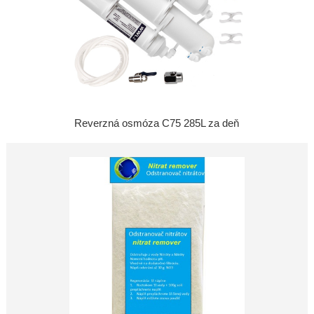
Reverzná osmóza C75 285L za deň