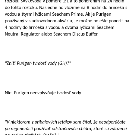
roztoku SAVO:voda v pomere 1:1 a to ponorením na 24 hodín
do tohto roztoku. Následne ho vložíme na 8 hodín do hrnčeka s
vodou a štyrmi lyžicami Seachem Prime. Ak je Purigen
používaný v sladkovodnom akváriu, je možné ho ešte ponoriť na
4 hodiny do hrnčeka s vodou a dvoma lyžicami Seachem
Neutral Regulator alebo Seachem Discus Buffer.
"Zníži Purigen tvrdosť vody (GH)?"
Nie, Purigen neovplyvňuje tvrdosť vody.
"V niektorom z príbalových letákov som čítal, že neodporúčate
po regenerácii používať odstraňovače chlóru, ktoré sú založené