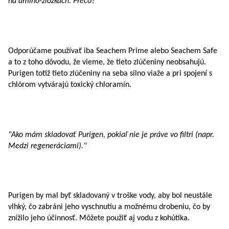
na amino-zložkách. Prečo? "
Odporúčame používať iba Seachem Prime alebo Seachem Safe
a to z toho dôvodu, že vieme, že tieto zlúčeniny neobsahujú.
Purigen totiž tieto zlúčeniny na seba silno viaže a pri spojení s
chlórom vytvárajú toxický chloramín.
"Ako mám skladovať Purigen, pokiaľ nie je práve vo filtri (napr.
Medzi regeneráciami)."
Purigen by mal byť skladovaný v troške vody, aby bol neustále
vlhký, čo zabráni jeho vyschnutiu a možnému drobeniu, čo by
znížilo jeho účinnosť. Môžete použiť aj vodu z kohútika.