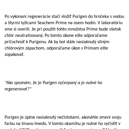
Po vykonaní regenerácie stačí vložiť Purigen do hrnčeka s vodou
a štyrmi lyžicami Seachem Prime na osem hodín. V laboratóriu
sme si overili, že pri použití tohto množstva Prime bude všetok
chlór neutralizovaný. Po tomto úkone ešte odporúčame
pričuchnúť k Purigenu. Ak by bol stále nasiaknutý silným
chlórovým zápachom, odporúčame úkon s Primom ešte
zopakovať.
"Ako spoznám, že je Purigen vyčerpaný a je nutné ho
regenerovať?"
Purigen je úplne nasiaknutý nečistotami, akonáhle zmení svoju
farbu na tmavo hnedú. V tomto okamihu je nutné ho vyčistiť v