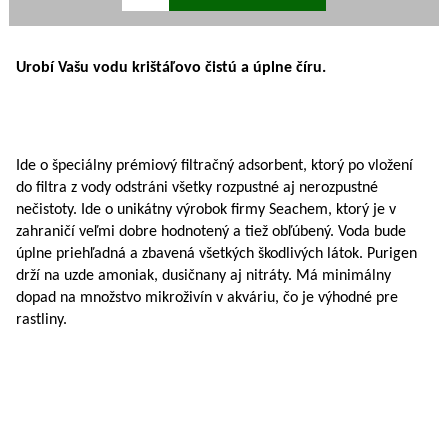
Urobí Vašu vodu krištáľovo čistú a úplne číru.
Ide o špeciálny prémiový filtračný adsorbent, ktorý po vložení
do filtra z vody odstráni všetky rozpustné aj nerozpustné
nečistoty. Ide o unikátny výrobok firmy Seachem, ktorý je v
zahraničí veľmi dobre hodnotený a tiež obľúbený. Voda bude
úplne priehľadná a zbavená všetkých škodlivých látok. Purigen
drží na uzde amoniak, dusičnany aj nitráty. Má minimálny
dopad na množstvo mikroživín v akváriu, čo je výhodné pre
rastliny.