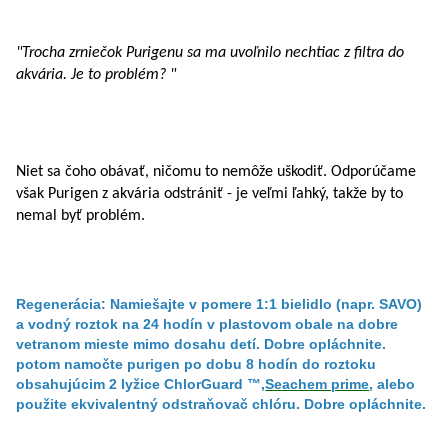
"Trocha zrniečok Purigenu sa ma uvoľnilo nechtiac z filtra do
akvária. Je to problém? "
Niet sa čoho obávať, ničomu to nemôže uškodiť. Odporúčame
však Purigen z akvária odstrániť - je veľmi ľahký, takže by to
nemal byť problém.
Regenerácia: Namiešajte v pomere 1:1 bielidlo (napr. SAVO)
a vodný roztok na 24 hodín v plastovom obale na dobre
vetranom mieste mimo dosahu detí. Dobre opláchnite.
potom namočte purigen po dobu 8 hodín do roztoku
obsahujúcim 2 lyžice ChlorGuard ™,
Seachem prime
, alebo
použite ekvivalentný odstraňovač chlóru. Dobre opláchnite.