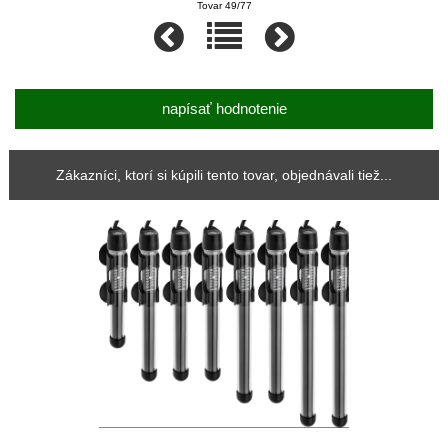
Tovar 49/77
napísať hodnotenie
Zákazníci, ktorí si kúpili tento tovar, objednávali tiež...