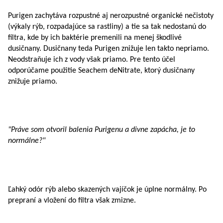
Purigen zachytáva rozpustné aj nerozpustné organické nečistoty
(výkaly rýb, rozpadajúce sa rastliny) a tie sa tak nedostanú do
filtra, kde by ich baktérie premenili na menej škodlivé
dusičnany. Dusičnany teda Purigen znižuje len takto nepriamo.
Neodstraňuje ich z vody však priamo. Pre tento účel
odporúčame použitie Seachem deNitrate, ktorý dusičnany
znižuje priamo.
"Práve som otvoril balenia Purigenu a divne zapácha, je to
normálne?"
Ľahký odór rýb alebo skazených vajíčok je úplne normálny. Po
prepraní a vložení do filtra však zmizne.