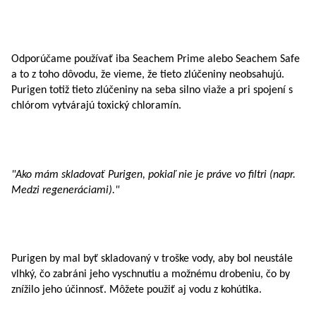
Odporúčame používať iba Seachem Prime alebo Seachem Safe
a to z toho dôvodu, že vieme, že tieto zlúčeniny neobsahujú.
Purigen totiž tieto zlúčeniny na seba silno viaže a pri spojení s
chlórom vytvárajú toxický chloramín.
"Ako mám skladovať Purigen, pokiaľ nie je práve vo filtri (napr.
Medzi regeneráciami)."
Purigen by mal byť skladovaný v troške vody, aby bol neustále
vlhký, čo zabráni jeho vyschnutiu a možnému drobeniu, čo by
znížilo jeho účinnosť. Môžete použiť aj vodu z kohútika.