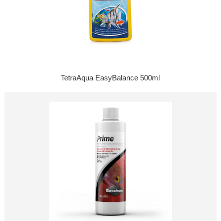
TetraAqua EasyBalance 500ml