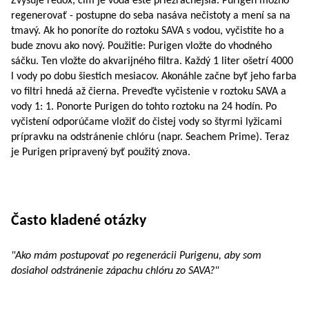
Zvyšuje redox, čím je voda ešte priezračnejšia. Purigen možno
regenerovať - ​​postupne do seba nasáva nečistoty a mení sa na
tmavý. Ak ho ponoríte do roztoku SAVA s vodou, vyčistíte ho a
bude znovu ako nový. Použitie: Purigen vložte do vhodného
sáčku. Ten vložte do akvarijného filtra. Každý 1 liter ošetrí 4000
l vody po dobu šiestich mesiacov. Akonáhle začne byť jeho farba
vo filtri hnedá až čierna. Preveďte vyčistenie v roztoku SAVA a
vody 1: 1. Ponorte Purigen do tohto roztoku na 24 hodín. Po
vyčistení odporúčame vložiť do čistej vody so štyrmi lyžicami
prípravku na odstránenie chlóru (napr. Seachem Prime). Teraz
je Purigen pripravený byť použitý znova.
Často kladené otázky
"Ako mám postupovať po regenerácii Purigenu, aby som
dosiahol odstránenie zápachu chlóru zo SAVA?"