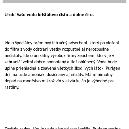
Urobí Vašu vodu krištáľovo čistú a úplne číru.
Ide o špeciálny prémiový filtračný adsorbent, ktorý po vložení
do filtra z vody odstráni všetky rozpustné aj nerozpustné
nečistoty. Ide o unikátny výrobok firmy Seachem, ktorý je v
zahraničí veľmi dobre hodnotený a tiež obľúbený. Voda bude
úplne priehľadná a zbavená všetkých škodlivých látok. Purigen
drží na uzde amoniak, dusičnany aj nitráty. Má minimálny
dopad na množstvo mikroživín v akváriu, čo je výhodné pre
rastliny.