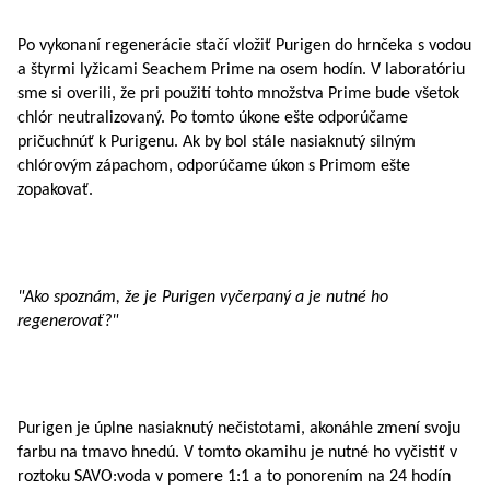
Po vykonaní regenerácie stačí vložiť Purigen do hrnčeka s vodou
a štyrmi lyžicami Seachem Prime na osem hodín. V laboratóriu
sme si overili, že pri použití tohto množstva Prime bude všetok
chlór neutralizovaný. Po tomto úkone ešte odporúčame
pričuchnúť k Purigenu. Ak by bol stále nasiaknutý silným
chlórovým zápachom, odporúčame úkon s Primom ešte
zopakovať.
"Ako spoznám, že je Purigen vyčerpaný a je nutné ho
regenerovať?"
Purigen je úplne nasiaknutý nečistotami, akonáhle zmení svoju
farbu na tmavo hnedú. V tomto okamihu je nutné ho vyčistiť v
roztoku SAVO:voda v pomere 1:1 a to ponorením na 24 hodín