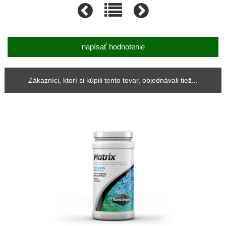
napísať hodnotenie
Zákazníci, ktorí si kúpili tento tovar, objednávali tiež...