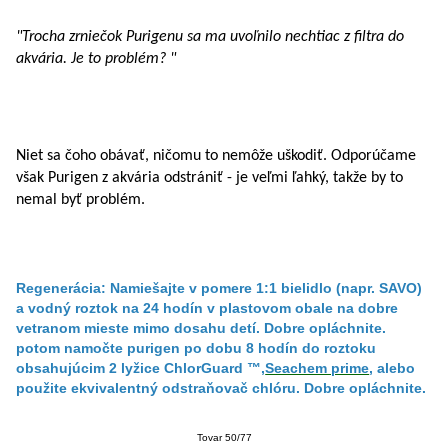
"Trocha zrniečok Purigenu sa ma uvoľnilo nechtiac z filtra do
akvária. Je to problém? "
Niet sa čoho obávať, ničomu to nemôže uškodiť. Odporúčame
však Purigen z akvária odstrániť - je veľmi ľahký, takže by to
nemal byť problém.
Regenerácia: Namiešajte v pomere 1:1 bielidlo (napr. SAVO)
a vodný roztok na 24 hodín v plastovom obale na dobre
vetranom mieste mimo dosahu detí. Dobre opláchnite.
potom namočte purigen po dobu 8 hodín do roztoku
obsahujúcim 2 lyžice ChlorGuard ™,
Seachem prime
, alebo
použite ekvivalentný odstraňovač chlóru. Dobre opláchnite.
Tovar 50/77