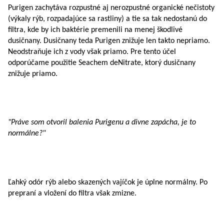
Purigen zachytáva rozpustné aj nerozpustné organické nečistoty
(výkaly rýb, rozpadajúce sa rastliny) a tie sa tak nedostanú do
filtra, kde by ich baktérie premenili na menej škodlivé
dusičnany. Dusičnany teda Purigen znižuje len takto nepriamo.
Neodstraňuje ich z vody však priamo. Pre tento účel
odporúčame použitie Seachem deNitrate, ktorý dusičnany
znižuje priamo.
"Práve som otvoril balenia Purigenu a divne zapácha, je to
normálne?"
Ľahký odór rýb alebo skazených vajíčok je úplne normálny. Po
prepraní a vložení do filtra však zmizne.