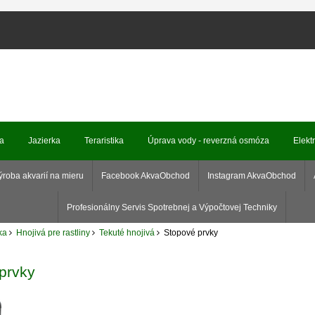
ka
Jazierka
Teraristika
Úprava vody - reverzná osmóza
Elekt
ýroba akvarií na mieru
Facebook AkvaObchod
Instagram AkvaObchod
Profesionálny Servis Spotrebnej a Výpočtovej Techniky
ka
Hnojivá pre rastliny
Tekuté hnojivá
Stopové prvky
prvky