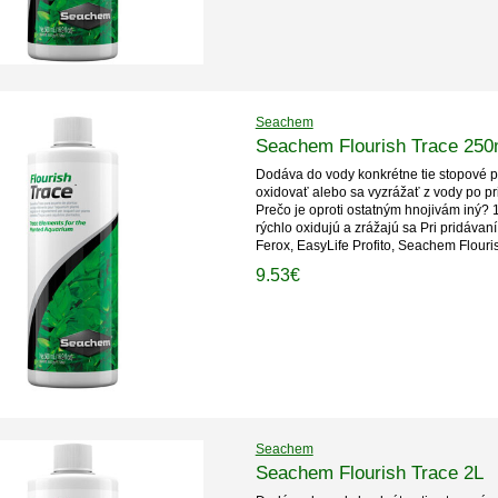
Seachem
Seachem Flourish Trace 250
Dodáva do vody konkrétne tie stopové pr
oxidovať alebo sa vyzrážať z vody po pr
Prečo je oproti ostatným hnojivám iný? 1
rýchlo oxidujú a zrážajú sa Pri pridávan
Ferox, EasyLife Profito, Seachem Flouri
9.53€
Seachem
Seachem Flourish Trace 2L