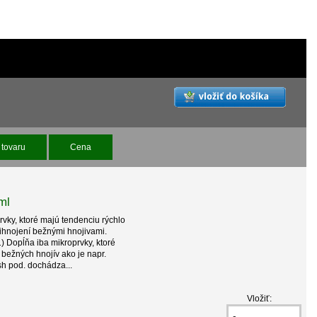
tovaru
Cena
ml
vky, ktoré majú tendenciu rýchlo
ihnojení bežnými hnojivami.
) Dopĺňa iba mikroprvky, ktoré
í bežných hnojív ako je napr.
sh pod. dochádza...
Vložiť: