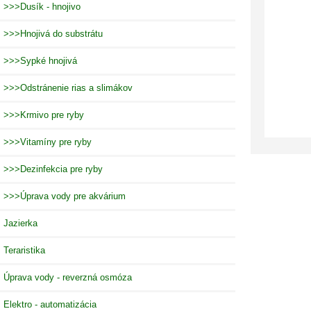
>>>Dusík - hnojivo
>>>Hnojivá do substrátu
>>>Sypké hnojivá
>>>Odstránenie rias a slimákov
>>>Krmivo pre ryby
>>>Vitamíny pre ryby
>>>Dezinfekcia pre ryby
>>>Úprava vody pre akvárium
Jazierka
Teraristika
Úprava vody - reverzná osmóza
Elektro - automatizácia