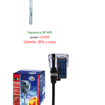
Aquanova NF-600
13.63€
19.47€
Ušetríte: 30% z ceny