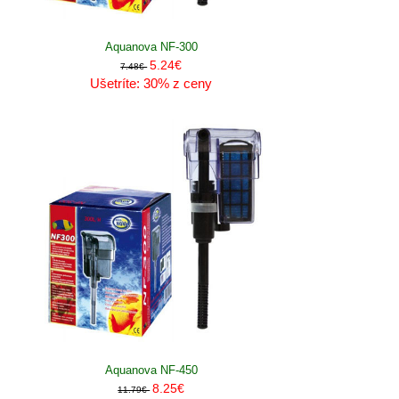
Aquanova NF-300
5.24€
7.48€
Ušetríte: 30% z ceny
Aquanova NF-450
8.25€
11.79€