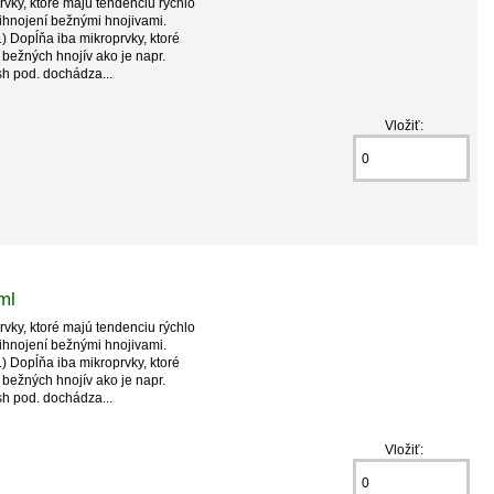
vky, ktoré majú tendenciu rýchlo
ihnojení bežnými hnojivami.
) Dopĺňa iba mikroprvky, ktoré
í bežných hnojív ako je napr.
sh pod. dochádza...
Vložiť:
ml
vky, ktoré majú tendenciu rýchlo
ihnojení bežnými hnojivami.
) Dopĺňa iba mikroprvky, ktoré
í bežných hnojív ako je napr.
sh pod. dochádza...
Vložiť: