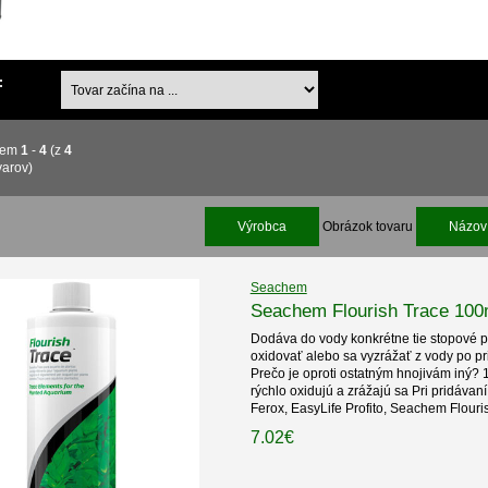
:
jem
1
-
4
(z
4
varov)
Výrobca
Obrázok tovaru
Názov 
Seachem
Seachem Flourish Trace 100
Dodáva do vody konkrétne tie stopové pr
oxidovať alebo sa vyzrážať z vody po pr
Prečo je oproti ostatným hnojivám iný? 1
rýchlo oxidujú a zrážajú sa Pri pridávan
Ferox, EasyLife Profito, Seachem Flouri
7.02€