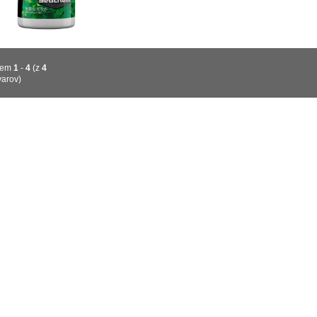
jem
1
-
4
(z
4
varov)