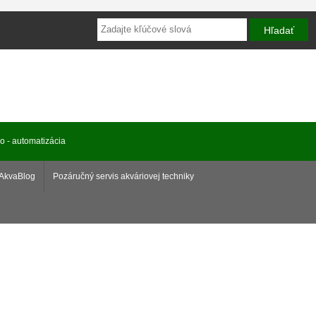
ro - automatizácia
AkvaBlog
Pozáručný servis akváriovej techniky