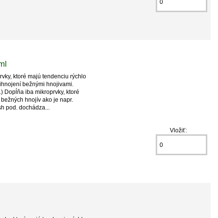
ml
vky, ktoré majú tendenciu rýchlo
ihnojení bežnými hnojivami.
) Dopĺňa iba mikroprvky, ktoré
í bežných hnojív ako je napr.
sh pod. dochádza...
Vložiť: