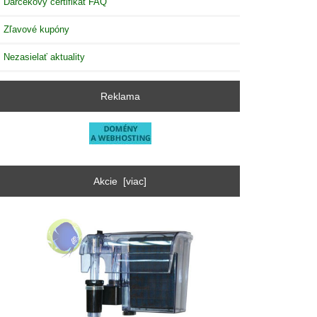
Darčekový certifikát FAQ
Zľavové kupóny
Nezasielať aktuality
Reklama
Akcie [viac]