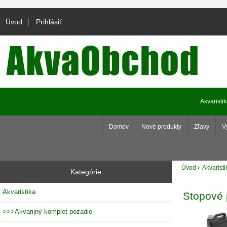
Úvod
Prihlásiť
Akvaristi
Domov
Nové produkty
Zľavy
V
Úvod
Akvaristi
Kategórie
Akvaristika
Stopové 
>>>Akvarijný komplet pozadie