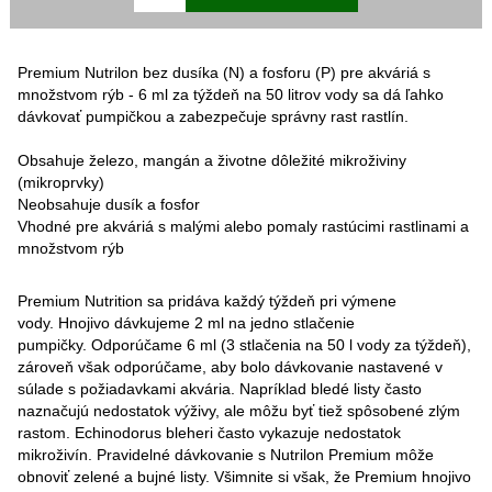
Premium Nutrilon bez dusíka (N) a fosforu (P) pre akváriá s
množstvom rýb - 6 ml za týždeň na 50 litrov vody sa dá ľahko
dávkovať pumpičkou a zabezpečuje správny rast rastlín.
Obsahuje železo, mangán a životne dôležité mikroživiny
(mikroprvky)
Neobsahuje dusík a fosfor
Vhodné pre akváriá s malými alebo pomaly rastúcimi rastlinami a
množstvom rýb
Premium Nutrition sa pridáva každý týždeň pri výmene
vody. Hnojivo dávkujeme 2 ml na jedno stlačenie
pumpičky. Odporúčame 6 ml (3 stlačenia na 50 l vody za týždeň),
zároveň však odporúčame, aby bolo dávkovanie nastavené v
súlade s požiadavkami akvária. Napríklad bledé listy často
naznačujú nedostatok výživy, ale môžu byť tiež spôsobené zlým
rastom. Echinodorus bleheri často vykazuje nedostatok
mikroživín. Pravidelné dávkovanie s Nutrilon Premium môže
obnoviť zelené a bujné listy. Všimnite si však, že Premium hnojivo