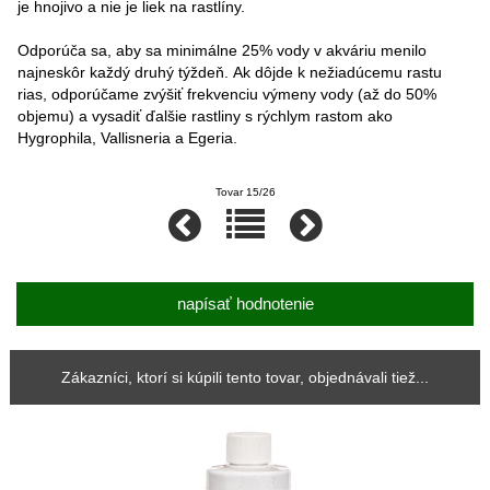
je hnojivo a nie je liek na rastlíny.
Odporúča sa, aby sa minimálne 25% vody v akváriu menilo
najneskôr každý druhý týždeň. Ak dôjde k nežiadúcemu rastu
rias, odporúčame zvýšiť frekvenciu výmeny vody (až do 50%
objemu) a vysadiť ďalšie rastliny s rýchlym rastom ako
Hygrophila, Vallisneria a Egeria.
Tovar 15/26
napísať hodnotenie
Zákazníci, ktorí si kúpili tento tovar, objednávali tiež...