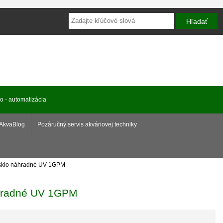
ro - automatizácia
AkvaBlog
Pozáručný servis akváriovej techniky
 sklo náhradné UV 1GPM
áhradné UV 1GPM