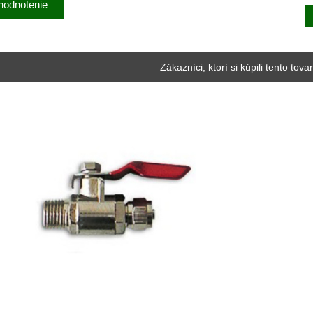
hodnotenie
Zákazníci, ktorí si kúpili tento tovar