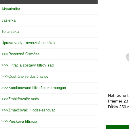
Akvaristika
Jazierka
Teraristika
Úprava vody - reverzná osmóza
>>>Reverzná Osmóza
>>>Filtrácia zostavy filtrov sád
>>>Odstránenie dusičnanov
>>>Kombinované filtre-železo mangán
Náhradné t
>>>Zmäkčovače vody
Priemer 2
Dĺžka 250
>>>Zmäkčovač + odželezňovač
>>>Piesková filtrácia