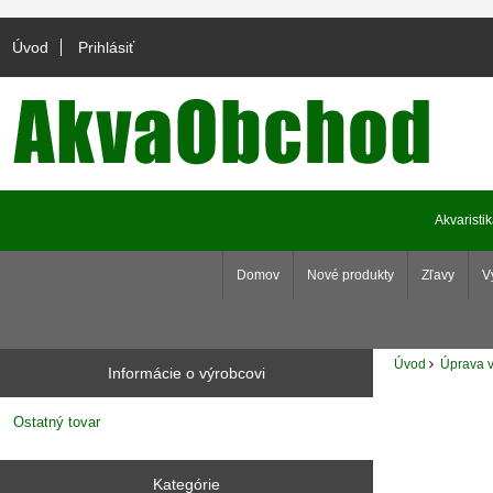
Úvod
Prihlásiť
Akvaristi
Domov
Nové produkty
Zľavy
V
Úvod
Úprava v
Informácie o výrobcovi
Ostatný tovar
Kategórie