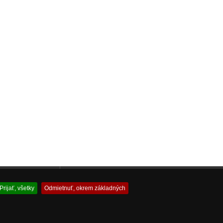
 akváriovej techniky
Profesionálny Servis Spotrebnej a Výpočtovej Techniky
Prijať, všetky
Odmietnuť, okrem základných