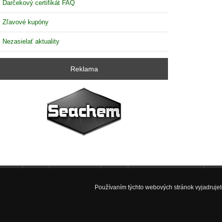
Darčekový certifikát FAQ
Zľavové kupóny
Nezasielať aktuality
Reklama
Úvod
Nové produkty
Zľavy
Výroba akvarií na mieru
Fac
Používaním týchto webových stránok vyjadrujete