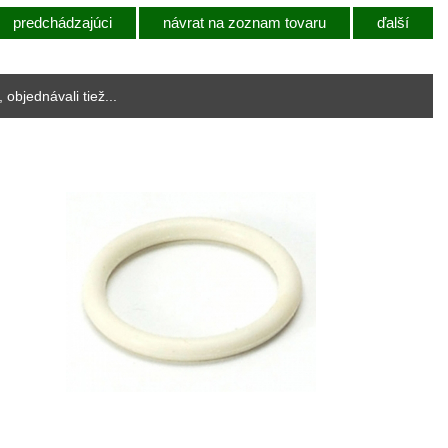
predchádzajúci
návrat na zoznam tovaru
ďalší
, objednávali tiež...