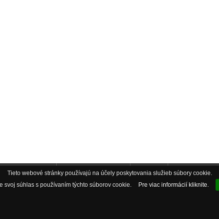
Tieto webové stránky používajú na účely poskytovania služieb súbory cookie.
ebook AkvaObchod
Instagram AkvaObchod
AkvaBlog
Pozáručný servis
 svoj súhlas s používaním týchto súborov cookie.
Pre viac informácií kliknite.
Odstúpenie od zmluvy
Copyright © 2026
AkvaObchod internetova akvaristika
. Powered by
Discus s.r.o.