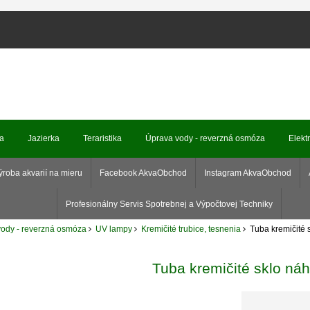
ka
Jazierka
Teraristika
Úprava vody - reverzná osmóza
Elekt
ýroba akvarií na mieru
Facebook AkvaObchod
Instagram AkvaObchod
Profesionálny Servis Spotrebnej a Výpočtovej Techniky
ody - reverzná osmóza
UV lampy
Kremičité trubice, tesnenia
Tuba kremičité
Tuba kremičité sklo n