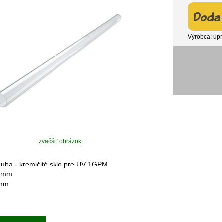
Výrobca: up
zväčšiť obrázok
 uba - kremičité sklo pre UV 1GPM
3 mm
 mm