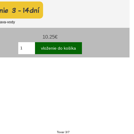
rava-vody
10.25€
Tovar 3/7