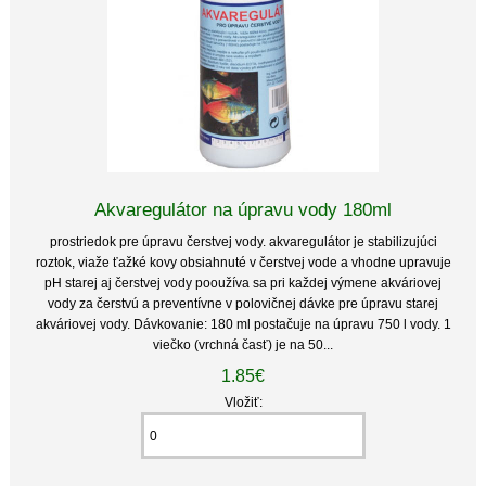
Akvaregulátor na úpravu vody 180ml
prostriedok pre úpravu čerstvej vody. akvaregulátor je stabilizujúci
roztok, viaže ťažké kovy obsiahnuté v čerstvej vode a vhodne upravuje
pH starej aj čerstvej vody pooužíva sa pri každej výmene akváriovej
vody za čerstvú a preventívne v polovičnej dávke pre úpravu starej
akváriovej vody. Dávkovanie: 180 ml postačuje na úpravu 750 l vody. 1
viečko (vrchná časť) je na 50...
1.85€
Vložiť: