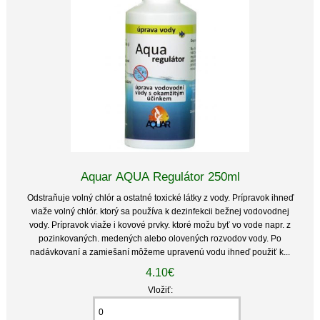
Aquar AQUA Regulátor 250ml
Odstraňuje volný chlór a ostatné toxické látky z vody. Prípravok ihneď
viaže volný chlór. ktorý sa používa k dezinfekcii bežnej vodovodnej
vody. Prípravok viaže i kovové prvky. ktoré možu byť vo vode napr. z
pozinkovaných. medených alebo olovených rozvodov vody. Po
nadávkovaní a zamiešaní môžeme upravenú vodu ihneď použiť k...
4.10€
Vložiť: