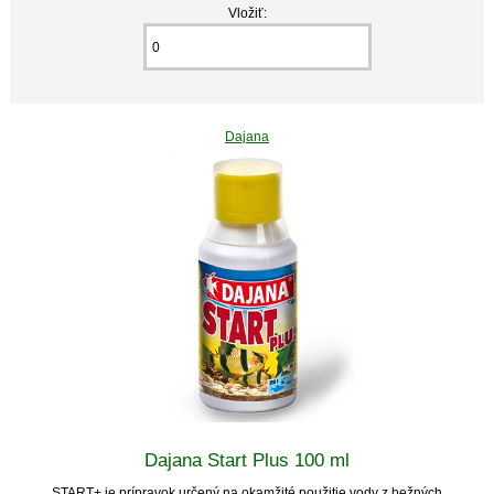
Vložiť:
Dajana
Dajana Start Plus 100 ml
START+ je prípravok určený na okamžité použitie vody z bežných