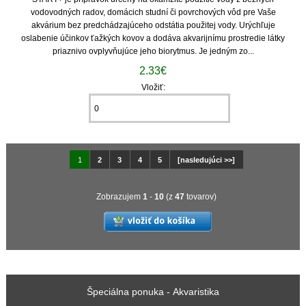
vodovodných radov, domácich studní či povrchových vôd pre Vaše
akvárium bez predchádzajúceho odstátia použitej vody. Urýchľuje
oslabenie účinkov ťažkých kovov a dodáva akvarijnímu prostredie látky
priaznivo ovplyvňujúce jeho biorytmus. Je jedným zo...
2.33€
Vložiť:
1
2
3
4
5
[nasledujúci >>]
Zobrazujem
1
-
10
(z
47
tovarov)
Špeciálna ponuka - Akvaristika