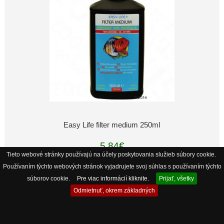
Easy Life filter medium 250ml
5.84€
Tieto webové stránky používajú na účely poskytovania služieb súbory cookie.
Používaním týchto webových stránok vyjadrujete svoj súhlas s používaním týchto
súborov cookie.
Pre viac informácií kliknite.
Prijať, všetky
Odmietnuť, okrem základných
Copyright © 2026
AkvaObchod internetova akvaristika
. Powered by
Discus s.r.o.
Parse Time: 0.543 - Number of Queries: 329 - Query Time: 0.17094072523498