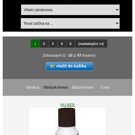
1
2
3
4
5
[nasledujúci >>]
Zobrazujem
1
-
10
(z
47
tovarov)
Výrobca
Obrázok tovaru
Názov tovaru
Cena
HU-BEN