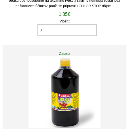
opakujúce) pôsobenie na akvarijné rybky a rastliny nemusia zostať bez
nežiaducich účinkov. použitím prípravku CHLOR STOP dôjde...
1.85€
Vložiť:
Dajana