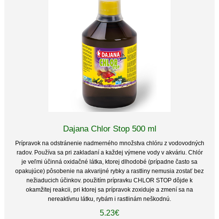
Dajana Chlor Stop 500 ml
Prípravok na odstránenie nadmerného množstva chlóru z vodovodných
radov. Používa sa pri zakladaní a každej výmene vody v akváriu. Chlór
je veľmi účinná oxidačné látka, ktorej dlhodobé (prípadne často sa
opakujúce) pôsobenie na akvarijné rybky a rastliny nemusia zostať bez
nežiaducich účinkov. použitím prípravku CHLOR STOP dôjde k
okamžitej reakcii, pri ktorej sa prípravok zoxiduje a zmení sa na
nereaktívnu látku, rybám i rastlinám neškodnú.
5.23€