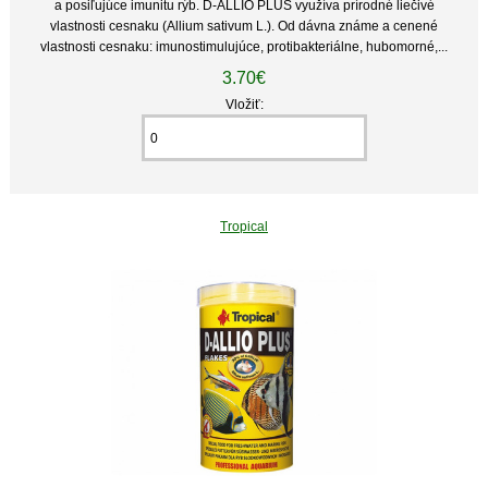
a posiľujúce imunitu rýb. D-ALLIO PLUS využíva prírodné liečivé
vlastnosti cesnaku (Allium sativum L.). Od dávna známe a cenené
vlastnosti cesnaku: imunostimulujúce, protibakteriálne, hubomorné,...
3.70€
Vložiť:
Tropical