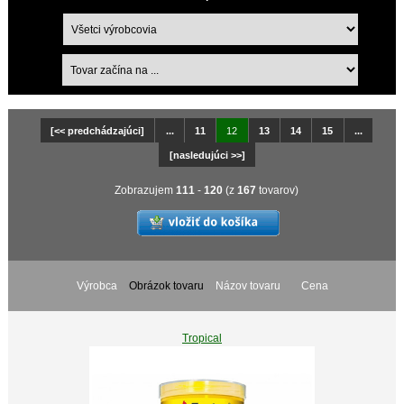
[<< predchádzajúci]
...
11
12
13
14
15
...
[nasledujúci >>]
Zobrazujem
111
-
120
(z
167
tovarov)
Výrobca
Obrázok tovaru
Názov tovaru
Cena
Tropical