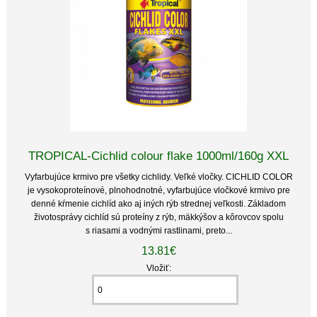
TROPICAL-Cichlid colour flake 1000ml/160g XXL
Vyfarbujúce krmivo pre všetky cichlidy. Veľké vločky. CICHLID COLOR
je vysokoproteínové, plnohodnotné, vyfarbujúce vločkové krmivo pre
denné kŕmenie cichlíd ako aj iných rýb strednej veľkosti. Základom
životosprávy cichlíd sú proteíny z rýb, mäkkýšov a kôrovcov spolu
s riasami a vodnými rastlinami, preto...
13.81€
Vložiť: