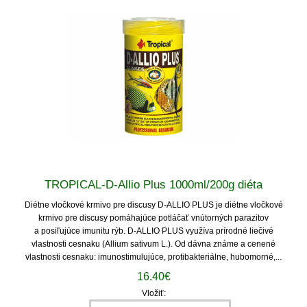
TROPICAL-D-Allio Plus 1000ml/200g diéta
Diétne vločkové krmivo pre discusy D-ALLIO PLUS je diétne vločkové
krmivo pre discusy pomáhajúce potláčať vnútorných parazitov
a posiľujúce imunitu rýb. D-ALLIO PLUS využíva prírodné liečivé
vlastnosti cesnaku (Allium sativum L.). Od dávna známe a cenené
vlastnosti cesnaku: imunostimulujúce, protibakteriálne, hubomorné,...
16.40€
Vložiť: