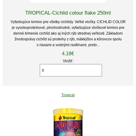
TROPICAL-Cichlid colour flake 250ml
Vyfarbujúce krmivo pre všetky cichlidy. Veľké vločky. CICHLID COLOR
je vysokoproteínové, plnohodnotné, vyfarbujúce vločkové krmivo pre
denné kŕmenie cichlíd ako aj iných rýb strednej veľkosti. Základom
životosprávy cichlíd sú proteíny z rýb, mäkkýšov a kôrovcov spolu
s riasami a vodnými rastlinami, preto...
4.18€
Vložiť:
Tropical