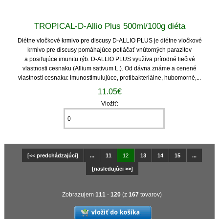
TROPICAL-D-Allio Plus 500ml/100g diéta
Diétne vločkové krmivo pre discusy D-ALLIO PLUS je diétne vločkové
krmivo pre discusy pomáhajúce potláčať vnútorných parazitov
a posiľujúce imunitu rýb. D-ALLIO PLUS využíva prírodné liečivé
vlastnosti cesnaku (Allium sativum L.). Od dávna známe a cenené
vlastnosti cesnaku: imunostimulujúce, protibakteriálne, hubomorné,...
11.05€
Vložiť:
[<< predchádzajúci]
...
11
12
13
14
15
...
[nasledujúci >>]
Zobrazujem
111
-
120
(z
167
tovarov)