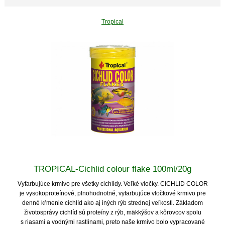
Tropical
TROPICAL-Cichlid colour flake 100ml/20g
Vyfarbujúce krmivo pre všetky cichlidy. Veľké vločky. CICHLID COLOR
je vysokoproteínové, plnohodnotné, vyfarbujúce vločkové krmivo pre
denné kŕmenie cichlíd ako aj iných rýb strednej veľkosti. Základom
životosprávy cichlíd sú proteíny z rýb, mäkkýšov a kôrovcov spolu
s riasami a vodnými rastlinami, preto naše krmivo bolo vypracované