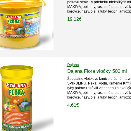
potravu strávili v priebehu niekoľkých 
MAXIMA, obilniny, rastlinné proteínové 
kôrovce, riasy, olej a tuky, lecitín, antiox
19.12€
Dajana
Dajana Flora vločky 500 ml
Špeciálne vločkové krmivo určené hlavn
SPIRULINU. Nekalí vodu. Kŕmenie Kŕmte
ryby potravu strávili v priebehu niekoľ
MAXIMA, obilniny, rastlinné proteínové 
kôrovce, riasy, olej a tuky, lecitín, antiox
4.61€