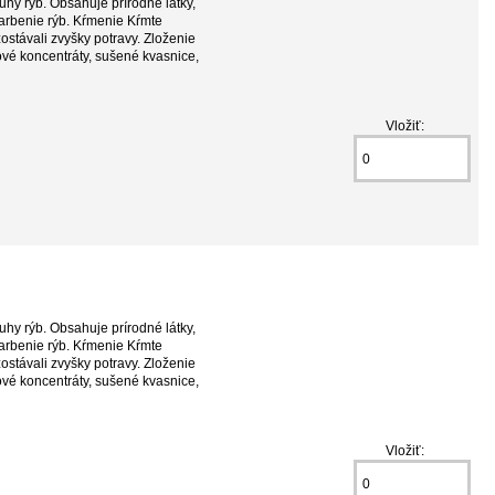
uhy rýb. Obsahuje prírodné látky,
farbenie rýb. Kŕmenie Kŕmte
ostávali zvyšky potravy. Zloženie
ové koncentráty, sušené kvasnice,
Vložiť:
uhy rýb. Obsahuje prírodné látky,
farbenie rýb. Kŕmenie Kŕmte
ostávali zvyšky potravy. Zloženie
ové koncentráty, sušené kvasnice,
Vložiť: