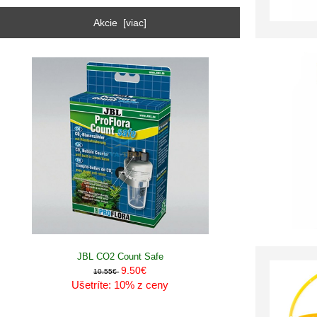
Akcie [viac]
JBL CO2 Count Safe
9.50€
10.55€
Ušetríte: 10% z ceny