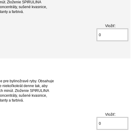
minút. Zloženie SPIRULINA
koncentráty, sušené kvasnice,
idanty a farbivá.
Vložiť:
e pre bylinožravé ryby. Obsahuje
 niekoľkokrát denne tak, aby
kých minút. Zloženie SPIRULINA
koncentráty, sušené kvasnice,
idanty a farbivá.
Vložiť: