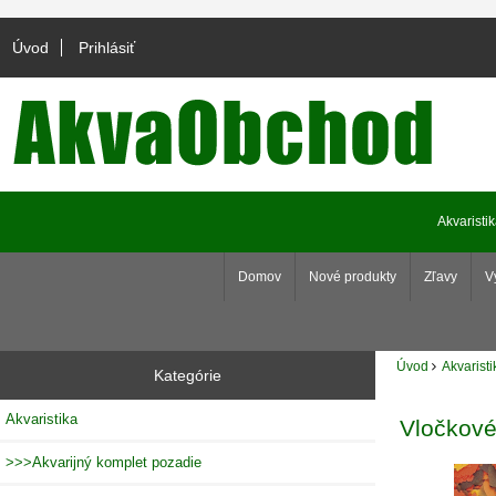
Úvod
Prihlásiť
Akvaristi
Domov
Nové produkty
Zľavy
V
Úvod
Akvaristi
Kategórie
Akvaristika
Vločkové
>>>Akvarijný komplet pozadie