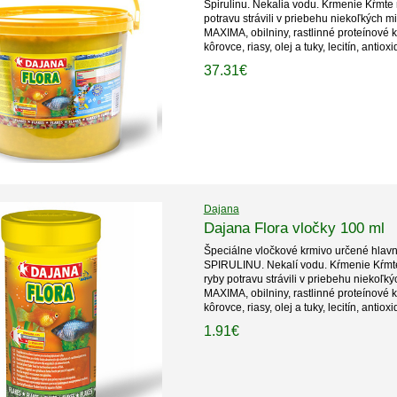
Spirulinu. Nekalia vodu. Krmenie Kŕmte 
potravu strávili v priebehu niekoľkých 
MAXIMA, obilniny, rastlinné proteínové 
kôrovce, riasy, olej a tuky, lecitín, antiox
37.31€
Dajana
Dajana Flora vločky 100 ml
Špeciálne vločkové krmivo určené hlavn
SPIRULINU. Nekalí vodu. Kŕmenie Kŕmte
ryby potravu strávili v priebehu niekoľ
MAXIMA, obilniny, rastlinné proteínové 
kôrovce, riasy, olej a tuky, lecitín, antiox
1.91€