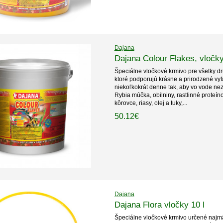
Dajana
Dajana Colour Flakes, vločky
Špeciálne vločkové krmivo pre všetky dr
ktoré podporujú krásne a prirodzené vy
niekoľkokrát denne tak, aby vo vode nez
Rybia múčka, obilniny, rastlinné proteín
kôrovce, riasy, olej a tuky,...
50.12€
Dajana
Dajana Flora vločky 10 l
Špeciálne vločkové krmivo určené najmä