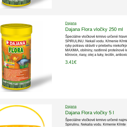
Dajana
Dajana Flora vločky 250 ml
Špeciálne vločkové krmivo určené hlavn
SPIRULINU. Nekalí vodu. Kŕmenie Kŕmte
ryby potravu strávili v priebehu niekoľ
MAXIMA, obilniny, rastlinné proteínové 
kôrovce, riasy, olej a tuky, lecitín, antiox
3.41€
Dajana
Dajana Flora vločky 5 l
Špeciálne vločkové krmivo určené najmä
Spirulinu. Nekalia vodu. Krmenie Kŕmte 