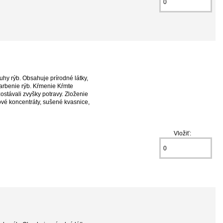
uhy rýb. Obsahuje prírodné látky,
farbenie rýb. Kŕmenie Kŕmte
ostávali zvyšky potravy. Zloženie
ové koncentráty, sušené kvasnice,
Vložiť: