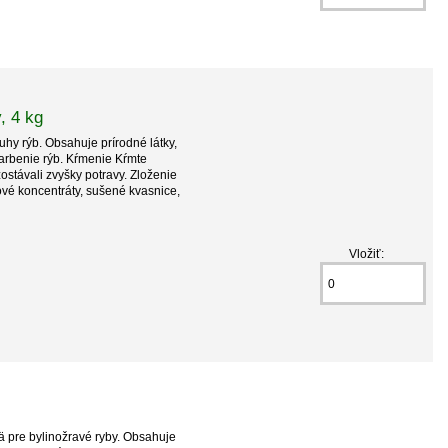
, 4 kg
uhy rýb. Obsahuje prírodné látky,
farbenie rýb. Kŕmenie Kŕmte
ostávali zvyšky potravy. Zloženie
ové koncentráty, sušené kvasnice,
Vložiť:
 pre bylinožravé ryby. Obsahuje