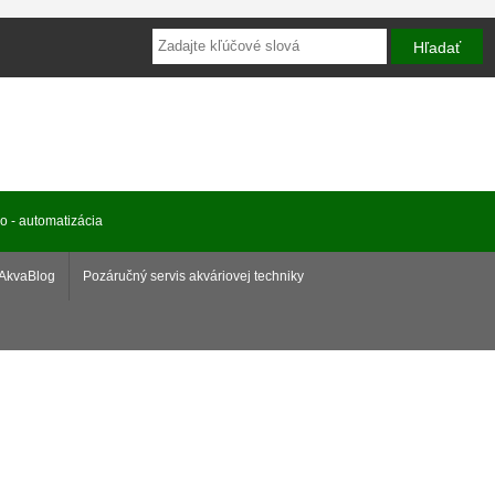
ro - automatizácia
AkvaBlog
Pozáručný servis akváriovej techniky