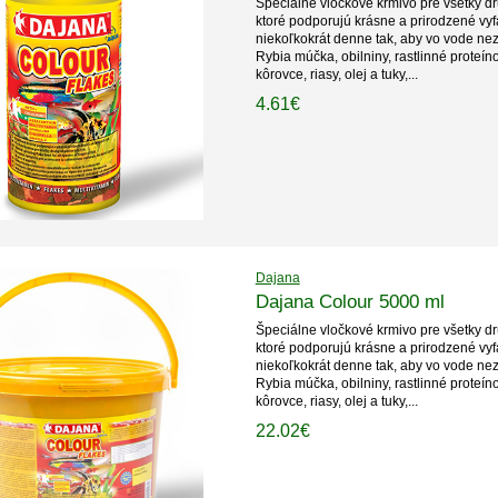
Špeciálne vločkové krmivo pre všetky dr
ktoré podporujú krásne a prirodzené vy
niekoľkokrát denne tak, aby vo vode nez
Rybia múčka, obilniny, rastlinné proteín
kôrovce, riasy, olej a tuky,...
4.61€
Dajana
Dajana Colour 5000 ml
Špeciálne vločkové krmivo pre všetky dr
ktoré podporujú krásne a prirodzené vy
niekoľkokrát denne tak, aby vo vode nez
Rybia múčka, obilniny, rastlinné proteín
kôrovce, riasy, olej a tuky,...
22.02€