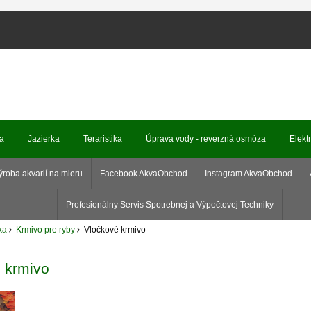
ka
Jazierka
Teraristika
Úprava vody - reverzná osmóza
Elekt
ýroba akvarií na mieru
Facebook AkvaObchod
Instagram AkvaObchod
Profesionálny Servis Spotrebnej a Výpočtovej Techniky
ka
Krmivo pre ryby
Vločkové krmivo
 krmivo