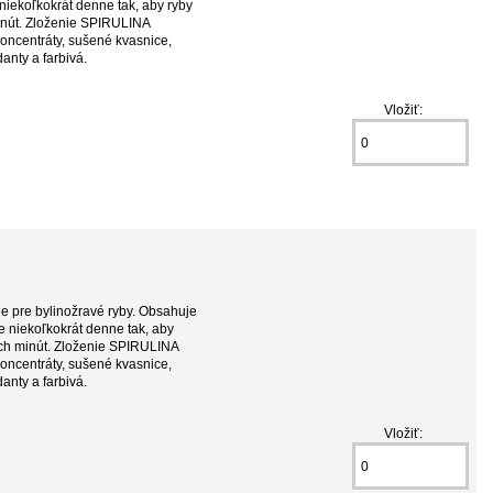
niekoľkokrát denne tak, aby ryby
minút. Zloženie SPIRULINA
koncentráty, sušené kvasnice,
idanty a farbivá.
Vložiť:
e pre bylinožravé ryby. Obsahuje
 niekoľkokrát denne tak, aby
kých minút. Zloženie SPIRULINA
koncentráty, sušené kvasnice,
idanty a farbivá.
Vložiť: