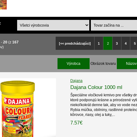
:
-
20
(z
167
[<< predchádzajúci]
1
2
3
4
5
ov)
Výrobca
Obrázok tovaru
Názov 
Dajana
Dajana Colour 1000 ml
Špeciálne vločkové krmivo pre všetky dr
ktoré podporujú krásne a prirodzené vy
niekoľkokrát denne tak, aby vo vode nez
Rybia múčka, obilniny, rastlinné proteín
kôrovce, riasy, olej a tuky,...
7.57€