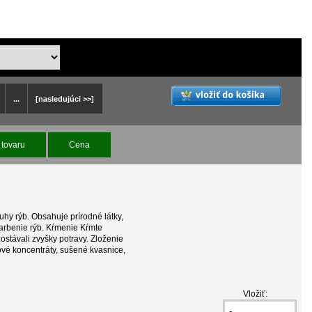
...
[nasledujúci >>]
tovaru
Cena
uhy rýb. Obsahuje prírodné látky,
farbenie rýb. Kŕmenie Kŕmte
ostávali zvyšky potravy. Zloženie
ové koncentráty, sušené kvasnice,
Vložiť: