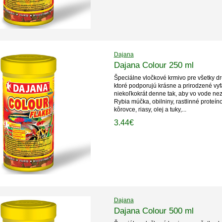
Dajana
Dajana Colour 250 ml
Špeciálne vločkové krmivo pre všetky dr
ktoré podporujú krásne a prirodzené vy
niekoľkokrát denne tak, aby vo vode nez
Rybia múčka, obilniny, rastlinné proteín
kôrovce, riasy, olej a tuky,...
3.44€
Dajana
Dajana Colour 500 ml