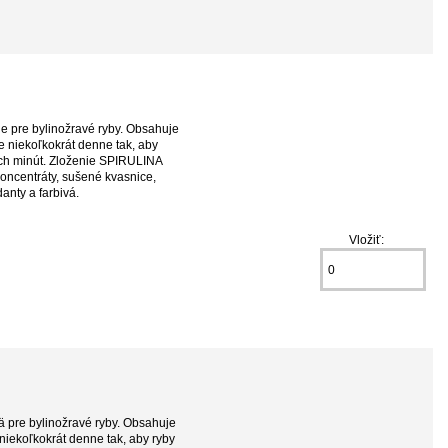
e pre bylinožravé ryby. Obsahuje
 niekoľkokrát denne tak, aby
kých minút. Zloženie SPIRULINA
koncentráty, sušené kvasnice,
idanty a farbivá.
Vložiť:
 pre bylinožravé ryby. Obsahuje
niekoľkokrát denne tak, aby ryby