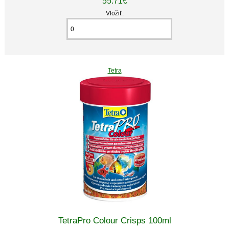
55.71€
Vložiť:
Tetra
TetraPro Colour Crisps 100ml