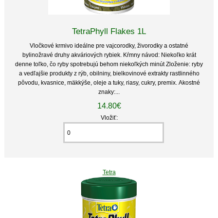
TetraPhyll Flakes 1L
Vločkové krmivo ideálne pre vajcorodky, živorodky a ostatné
bylinožravé druhy akváriových rybiek. Kŕmny návod: Niekoľko krát
denne toľko, čo ryby spotrebujú behom niekoľkých minút Zloženie: ryby
a vedľajšie produkty z rýb, obilniny, bielkovinové extrakty rastlinného
pôvodu, kvasnice, mäkkýše, oleje a tuky, riasy, cukry, premix. Akostné
znaky:...
14.80€
Vložiť:
Tetra