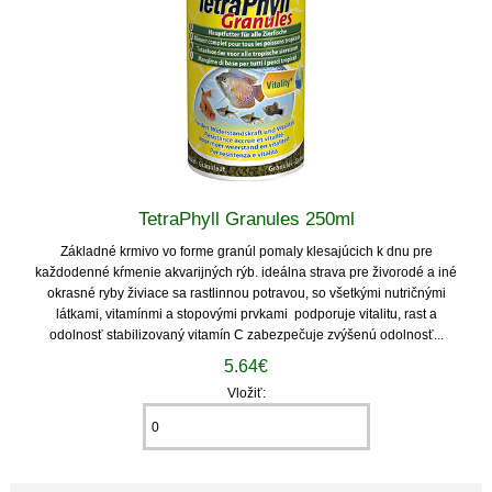
TetraPhyll Granules 250ml
Základné krmivo vo forme granúl pomaly klesajúcich k dnu pre
každodenné kŕmenie akvarijných rýb. ideálna strava pre živorodé a iné
okrasné ryby živiace sa rastlinnou potravou, so všetkými nutričnými
látkami, vitamínmi a stopovými prvkami podporuje vitalitu, rast a
odolnosť stabilizovaný vitamín C zabezpečuje zvýšenú odolnosť...
5.64€
Vložiť: