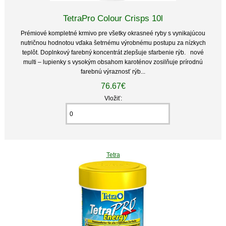
TetraPro Colour Crisps 10l
Prémiové kompletné krmivo pre všetky okrasneé ryby s vynikajúcou
nutričnou hodnotou vďaka šetrnému výrobnému postupu za nízkych
teplôt. Doplnkový farebný koncentrát zlepšuje sfarbenie rýb. nové
multi – lupienky s vysokým obsahom karoténov zosilňuje prírodnú
farebnú výraznosť rýb...
76.67€
Vložiť:
Tetra