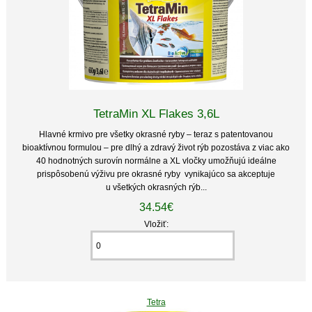
TetraMin XL Flakes 3,6L
Hlavné krmivo pre všetky okrasné ryby – teraz s patentovanou
bioaktívnou formulou – pre dlhý a zdravý život rýb pozostáva z viac ako
40 hodnotných surovín normálne a XL vločky umožňujú ideálne
prispôsobenú výživu pre okrasné ryby vynikajúco sa akceptuje
u všetkých okrasných rýb...
34.54€
Vložiť:
Tetra