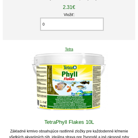
2.31€
Vložiť:
Tetra
TetraPhyll Flakes 10L
Základné krmivo obsahujúce rastlinné zložky pre každodenné kŕmenie
všetkých akvarijných rýb. ideálna strava pre živorodé a iné okrasné ryby