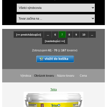
[<< predchádzajúci]
...
6
7
8
9
10
...
[nasledujúci >>]
Zobrazujem
61
-
70
(z
167
tovarov)
Výrobca
Obrázok tovaru
Názov tovaru
Cena
Tetra