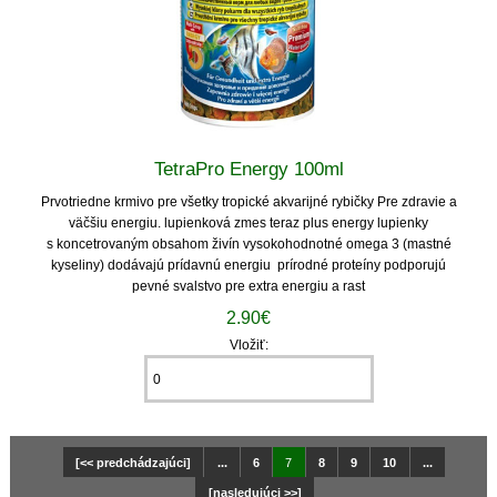
TetraPro Energy 100ml
Prvotriedne krmivo pre všetky tropické akvarijné rybičky Pre zdravie a
väčšiu energiu. lupienková zmes teraz plus energy lupienky
s koncetrovaným obsahom živín vysokohodnotné omega 3 (mastné
kyseliny) dodávajú prídavnú energiu prírodné proteíny podporujú
pevné svalstvo pre extra energiu a rast
2.90€
Vložiť:
[<< predchádzajúci]
...
6
7
8
9
10
...
[nasledujúci >>]