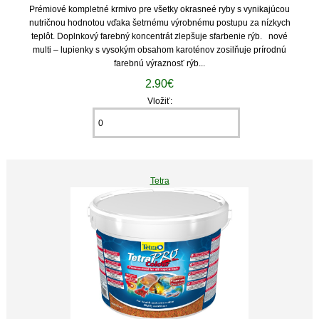
Prémiové kompletné krmivo pre všetky okrasneé ryby s vynikajúcou
nutričnou hodnotou vďaka šetrnému výrobnému postupu za nízkych
teplôt. Doplnkový farebný koncentrát zlepšuje sfarbenie rýb. nové
multi – lupienky s vysokým obsahom karoténov zosilňuje prírodnú
farebnú výraznosť rýb...
2.90€
Vložiť:
Tetra