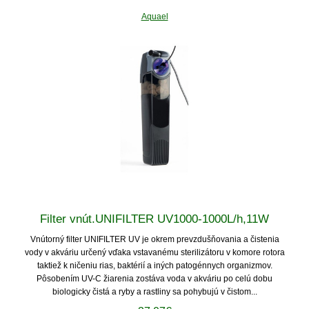
Aquael
Filter vnút.UNIFILTER UV1000-1000L/h,11W
Vnútorný filter UNIFILTER UV je okrem prevzdušňovania a čistenia
vody v akváriu určený vďaka vstavanému sterilizátoru v komore rotora
taktiež k ničeniu rias, baktérií a iných patogénnych organizmov.
Pôsobením UV-C žiarenia zostáva voda v akváriu po celú dobu
biologicky čistá a ryby a rastliny sa pohybujú v čistom...