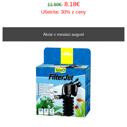
8.18€
11.69€
Ušetríte: 30% z ceny
Akcie v mesiaci august