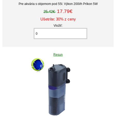
Pre akvária s objemom pod 55l. Výkon 200l/h Príkon 5W
17.79€
25.42€
Ušetríte: 30% z ceny
Vložiť:
Resun