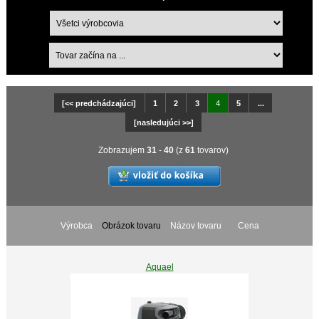
[<< predchádzajúci]
1
2
3
4
5
...
[nasledujúci >>]
Zobrazujem
31
-
40
(z
61
tovarov)
Výrobca
Obrázok tovaru
Názov tovaru
Cena
Aquael