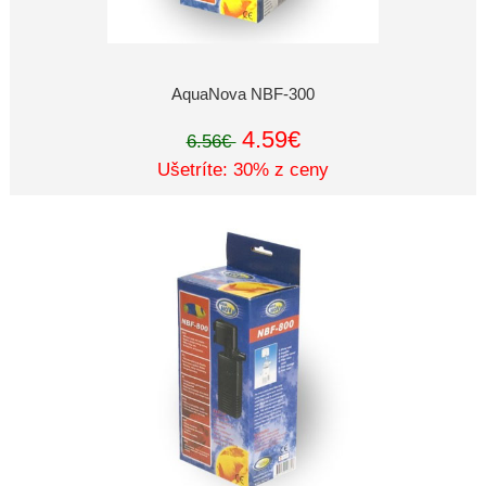
AquaNova NBF-300
4.59€
6.56€
Ušetríte: 30% z ceny