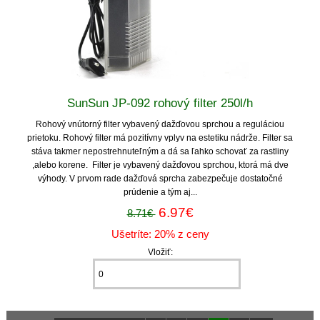
SunSun JP-092 rohový filter 250l/h
Rohový vnútorný filter vybavený dažďovou sprchou a reguláciou
prietoku. Rohový filter má pozitívny vplyv na estetiku nádrže. Filter sa
stáva takmer nepostrehnuteľným a dá sa ľahko schovať za rastliny
,alebo korene. Filter je vybavený dažďovou sprchou, ktorá má dve
výhody. V prvom rade dažďová sprcha zabezpečuje dostatočné
prúdenie a tým aj...
6.97€
8.71€
Ušetríte: 20% z ceny
Vložiť: