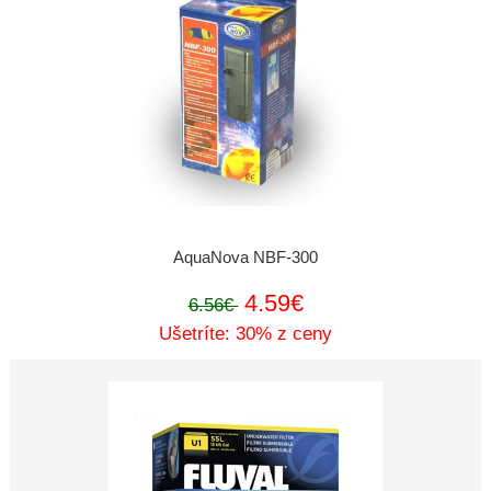
AquaNova NBF-300
4.59€
6.56€
Ušetríte: 30% z ceny