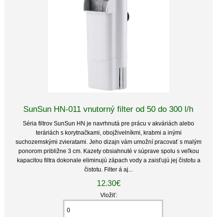
SunSun HN-011 vnutorný filter od 50 do 300 l/h
Séria filtrov SunSun HN je navrhnutá pre prácu v akváriách alebo
teráriách s korytnačkami, obojživelníkmi, krabmi a inými
suchozemskými zvieratami. Jeho dizajn vám umožní pracovať s malým
ponorom približne 3 cm. Kazety obsiahnuté v súprave spolu s veľkou
kapacitou filtra dokonale eliminujú zápach vody a zaisťujú jej čistotu a
čistotu. Filter á aj...
12.30€
Vložiť: