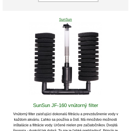
SunSun
SunSun JF-160 vnútorný filter
Vnútorný filter zaisťujúci dokonalú filtráciu a prevzdušnenie vody v
každom akváriu. Ľahko sa používa a čistí. Má množstvo možnosti
inštalácie a filtrácie vody. Určené nielen pre začiatočníkov. Dvojitá
špongia - dvakrát tak dobrá: To nie je ľahké prehliadnuť. Princíp je