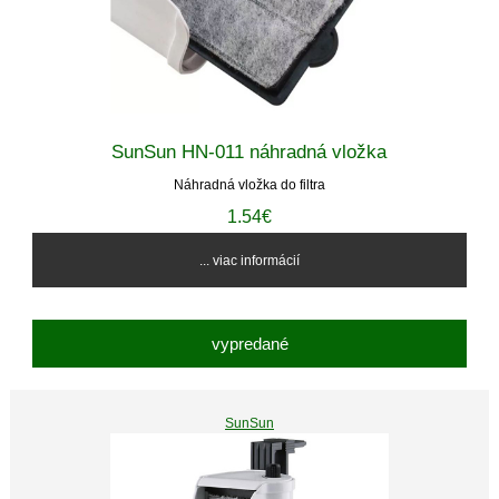
SunSun HN-011 náhradná vložka
Náhradná vložka do filtra
1.54€
... viac informácií
vypredané
SunSun