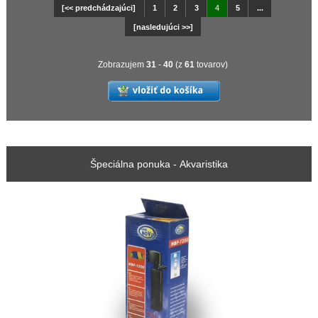
[<< predchádzajúci]
1
2
3
4
5
...
[nasledujúci >>]
Zobrazujem
31
-
40
(z
61
tovarov)
Špeciálna ponuka - Akvaristika