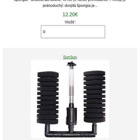
jednoduchý: dvojitá špongia je...
12.20€
Vložiť:
SunSun