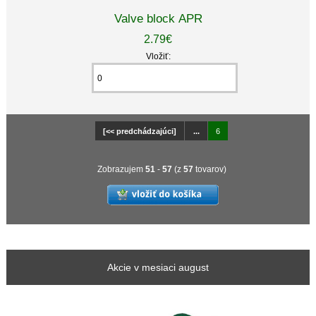
Valve block APR
2.79€
Vložiť:
[<< predchádzajúci]
...
6
Zobrazujem
51
-
57
(z
57
tovarov)
Akcie v mesiaci august