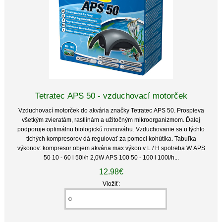
Tetratec APS 50 - vzduchovací motorček
Vzduchovací motorček do akvária značky Tetratec APS 50. Prospieva
všetkým zvieratám, rastlinám a užitočným mikroorganizmom. Ďalej
podporuje optimálnu biologickú rovnováhu. Vzduchovanie sa u týchto
tichých kompresorov dá regulovať za pomoci kohútika. Tabuľka
výkonov: kompresor objem akvária max výkon v L / H spotreba W APS
50 10 - 60 l 50l/h 2,0W APS 100 50 - 100 l 100l/h...
12.98€
Vložiť: