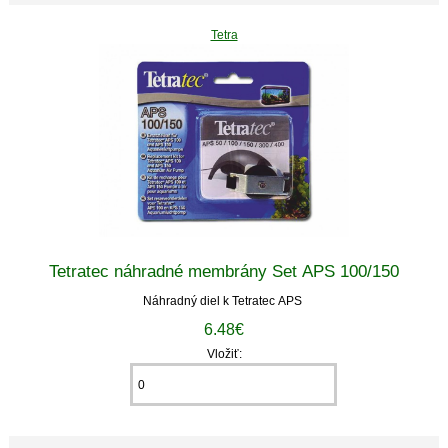
Tetra
Tetratec náhradné membrány Set APS 100/150
Náhradný diel k Tetratec APS
6.48€
Vložiť: