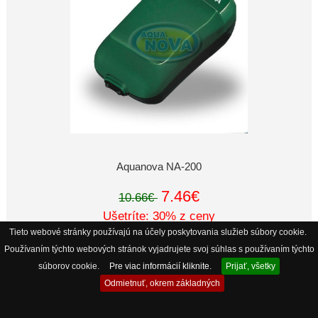
Aquanova NA-200
7.46€
10.66€
Ušetríte: 30% z ceny
Tieto webové stránky používajú na účely poskytovania služieb súbory cookie.
Používaním týchto webových stránok vyjadrujete svoj súhlas s používaním týchto
súborov cookie.
Pre viac informácií kliknite.
Prijať, všetky
Odmietnuť, okrem základných
Copyright © 2026
AkvaObchod internetova akvaristika
. Powered by
Discus s.r.o.
Parse Time: 0.493 - Number of Queries: 280 - Query Time: 0.18389151954651