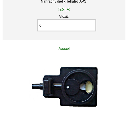
Náhradný diel k Tetratec APS
5.21€
Vložiť:
Aquael