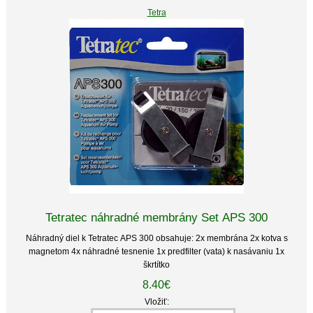
Tetra
Tetratec náhradné membrány Set APS 300
Náhradný diel k Tetratec APS 300 obsahuje: 2x membrána 2x kotva s
magnetom 4x náhradné tesnenie 1x predfilter (vata) k nasávaniu 1x
škrtítko
8.40€
Vložiť: