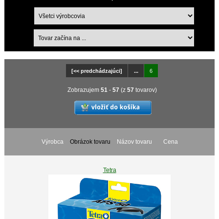
[<< predchádzajúci]
...
6
Zobrazujem
51
-
57
(z
57
tovarov)
Výrobca
Obrázok tovaru
Názov tovaru
Cena
Tetra