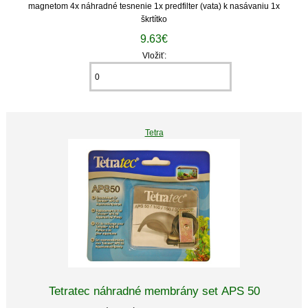
magnetom 4x náhradné tesnenie 1x predfilter (vata) k nasávaniu 1x
škrtítko
9.63€
Vložiť:
Tetra
Tetratec náhradné membrány set APS 50