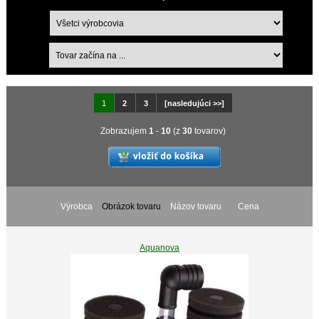
1
2
3
[nasledujúci >>]
Zobrazujem
1
-
10
(z
30
tovarov)
Výrobca
Obrázok tovaru
Názov tovaru
Cena
Aquanova