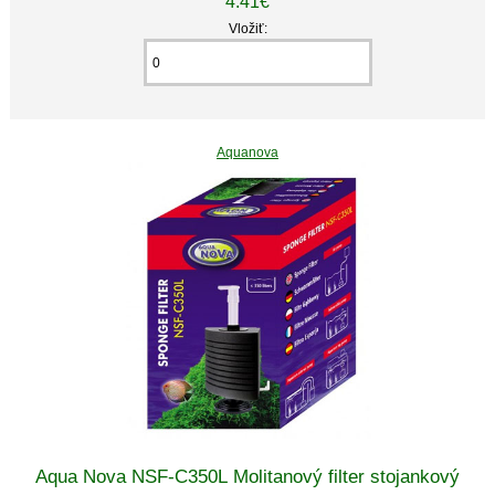
4.41€
Vložiť:
Aquanova
Aqua Nova NSF-C350L Molitanový filter stojankový