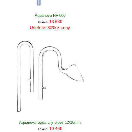
Aquanova NF-600
13.63€
19.47€
Ušetríte: 30% z ceny
Aquanova Sada Lily pipes 12/16mm
10.46€
17.43€