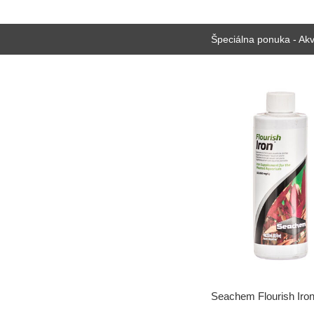
Špeciálna ponuka - Akv
Seachem Flourish Iro