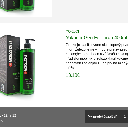
YOKUCHI
Yokuchi Gen Fe – iron 400ml
Železo je klasifikované ako stopový prvo
+ ión. Železo je nevyhnutné pre syntézu 
niektorých proteínoch a zúčastňuje sa 
hľadiska mobility je železo klasifikovan
nedostatku sa objavujú najprv na mladý
môžu...
13.10€
1
-
12
(z
12
[<< predchádzajúci]
1
ov)