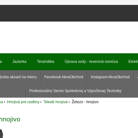
ka
Jazierka
Teraristika
Úprava vody - reverzná osmóza
Elekt
ýroba akvarií na mieru
Facebook AkvaObchod
Instagram AkvaObchod
Profesionálny Servis Spotrebnej a Výpočtovej Techniky
ka
Hnojivá pre rastliny
Tekuté hnojivá
Železo - hnojivo
hnojivo