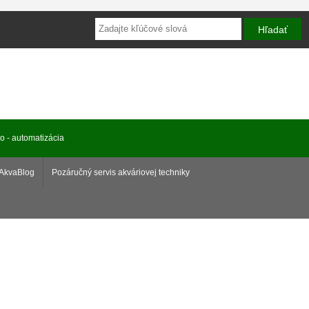
ro - automatizácia
AkvaBlog
Pozáručný servis akváriovej techniky