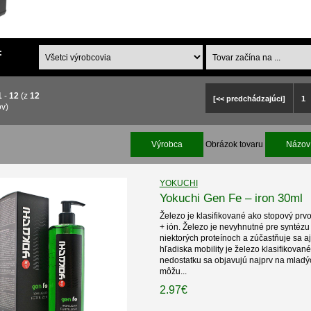
:
1
-
12
(z
12
[<< predchádzajúci]
1
ov)
Výrobca
Obrázok tovaru
Názov 
YOKUCHI
Yokuchi Gen Fe – iron 30ml
Železo je klasifikované ako stopový prvo
+ ión. Železo je nevyhnutné pre syntézu 
niektorých proteínoch a zúčastňuje sa 
hľadiska mobility je železo klasifikovan
nedostatku sa objavujú najprv na mladý
môžu...
2.97€