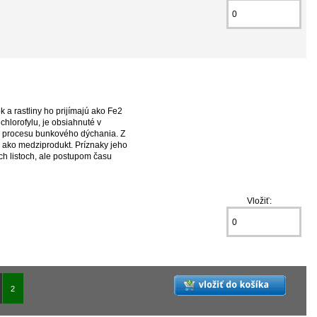
k a rastliny ho prijímajú ako Fe2
chlorofylu, je obsiahnuté v
aj procesu bunkového dýchania. Z
é ako medziprodukt. Príznaky jeho
ch listoch, ale postupom času
Vložiť:
2