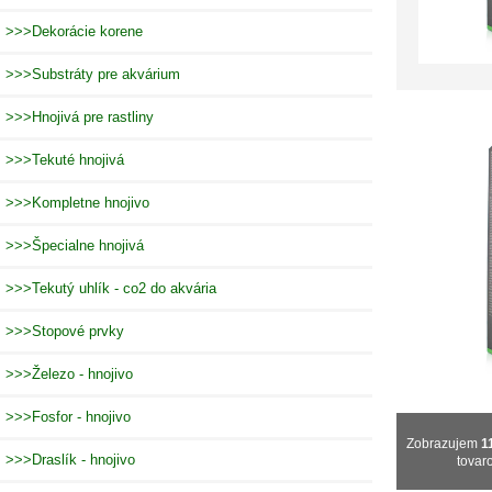
>>>Dekorácie korene
>>>Substráty pre akvárium
>>>Hnojivá pre rastliny
>>>Tekuté hnojivá
>>>Kompletne hnojivo
>>>Špecialne hnojivá
>>>Tekutý uhlík - co2 do akvária
>>>Stopové prvky
>>>Železo - hnojivo
>>>Fosfor - hnojivo
Zobrazujem
1
>>>Draslík - hnojivo
tovar