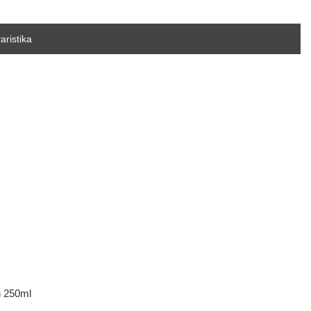
aristika
n 250ml