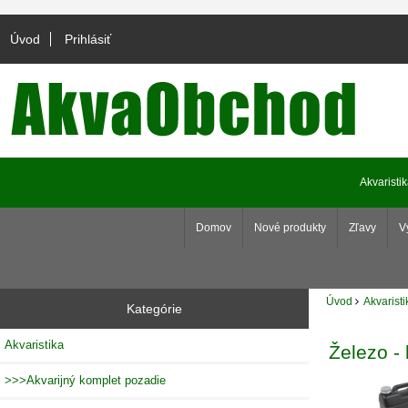
Úvod
Prihlásiť
Akvaristi
Domov
Nové produkty
Zľavy
V
Úvod
Akvaristi
Kategórie
Akvaristika
Železo - 
>>>Akvarijný komplet pozadie