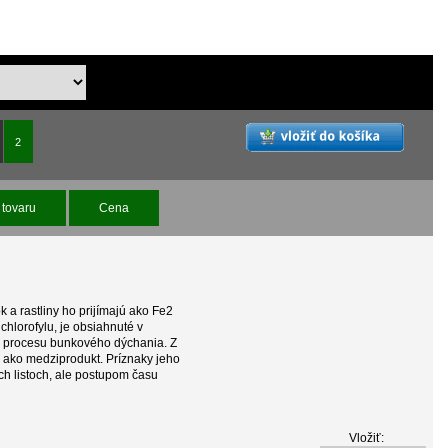
2
tovaru
Cena
k a rastliny ho prijímajú ako Fe2
chlorofylu, je obsiahnuté v
aj procesu bunkového dýchania. Z
é ako medziprodukt. Príznaky jeho
ch listoch, ale postupom času
Vložiť: