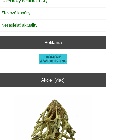
Darčekový certifikát FAQ
Zľavové kupóny
Nezasielať aktuality
Reklama
Akcie [viac]