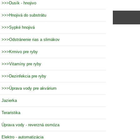
>>>Dusík - hnojivo
>>>Hnojivá do substrátu
>>>Sypké hnojivá
>>>Odstránenie rias a slimákov
>>>Krmivo pre ryby
>>>Vitamíny pre ryby
>>>Dezinfekcia pre ryby
>>>Úprava vody pre akvárium
Jazierka
Teraristika
Úprava vody - reverzná osmóza
Elektro - automatizácia