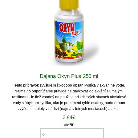
Dajana Oxyn Plus 250 ml
Tento prípravok zvyšuje krátkodobo obsah kyslíka v akvarijné vode.
Najmä ho odporúčame pravidelne dávkovať do akvárií s umelými
rastlinami. Je tiež vhodný na použitie pri kritických stavoch akváriové
vody s úbytkom kyslíka, ako je prekŕmení rybie osádky, nadmernom
zvýšenie teploty v nádrži (najmä v letných mesiacoch) a ako...
3.94€
Vložiť: