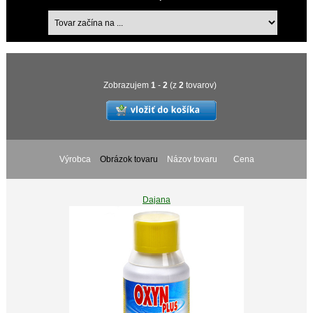
Zobrazujem
1
-
2
(z
2
tovarov)
Výrobca
Obrázok tovaru
Názov tovaru
Cena
Dajana