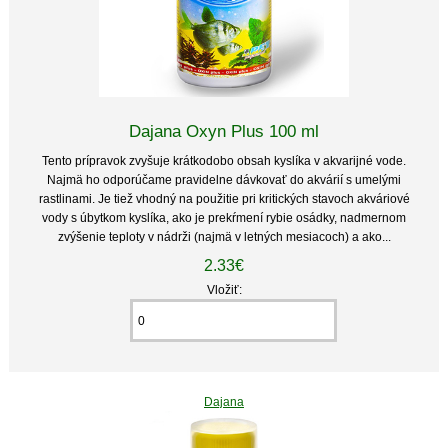
Dajana Oxyn Plus 100 ml
Tento prípravok zvyšuje krátkodobo obsah kyslíka v akvarijné vode.
Najmä ho odporúčame pravidelne dávkovať do akvárií s umelými
rastlinami. Je tiež vhodný na použitie pri kritických stavoch akváriové
vody s úbytkom kyslíka, ako je prekŕmení rybie osádky, nadmernom
zvýšenie teploty v nádrži (najmä v letných mesiacoch) a ako...
2.33€
Vložiť:
Dajana